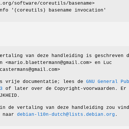
.org/software/coreutils/basename>
nfo '(coreutils) basename invocation'
ertaling van deze handleiding is geschreven 
n <mario.blaettermann@gmail.com> en Luc
castermans@gmail.com>
is vrije documentatie; lees de
GNU General Pu
3
of later over de Copyright-voorwaarden. Er
JKHEID.
in de vertaling van deze handleiding zou vin
l naar
debian-l10n-dutch@lists.debian.org
.