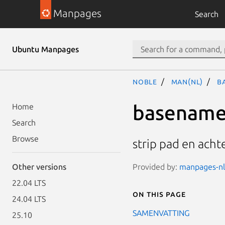
Manpages
Search
Ubuntu Manpages
noble
man(nl)
b
basenam
Home
Search
Browse
strip pad en ach
Provided by:
manpages-nl 
Other versions
22.04 LTS
On this page
24.04 LTS
SAMENVATTING
25.10