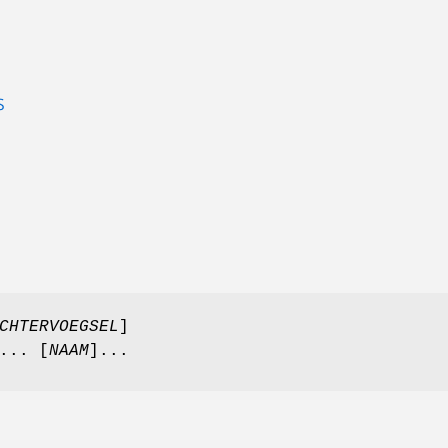
S
CHTERVOEGSEL
]
... [
NAAM
]...