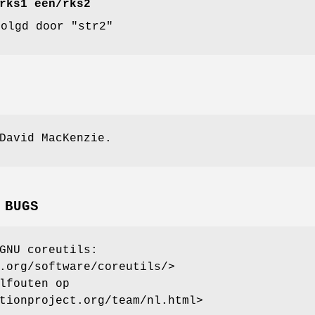
rks1 een/rks2
volgd door "str2"
David MacKenzie.
 BUGS
GNU coreutils:
.org/software/coreutils/>
lfouten op
tionproject.org/team/nl.html>