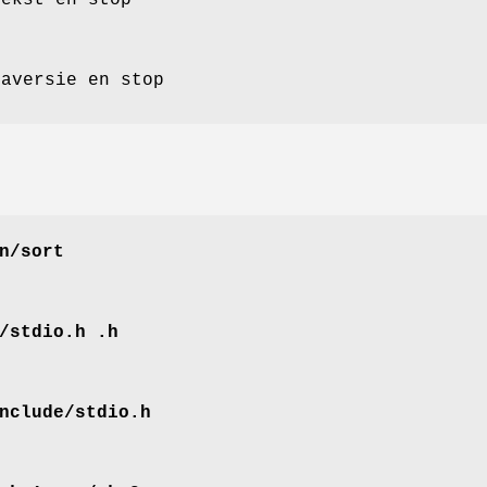
maversie en stop
n/sort
/stdio.h .h
nclude/stdio.h