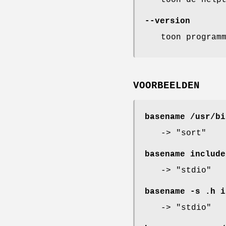
--version
toon program
VOORBEELDEN
basename /usr/bi
-> "sort"
basename include
-> "stdio"
basename -s .h i
-> "stdio"