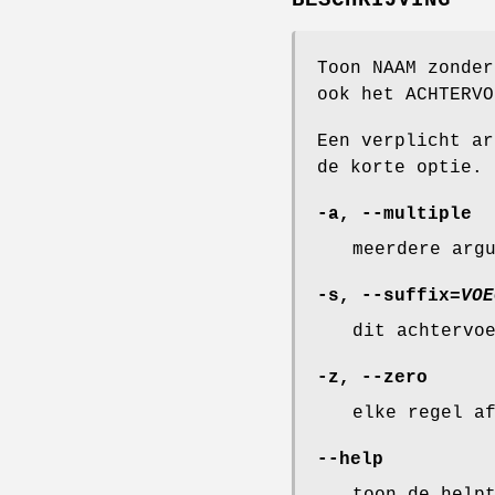
Toon NAAM zonder
ook het ACHTERVO
Een verplicht ar
de korte optie.
-a
,
--multiple
meerdere arg
-s
,
--suffix
=
VOE
dit achtervo
-z
,
--zero
elke regel a
--help
toon de help