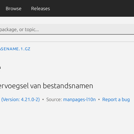
Browse
Releases
asename.1.gz
e
tervoegsel van bestandsnamen
(Version: 4.21.0-2)
Source:
manpages-l10n
Report a bug