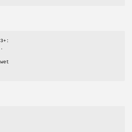
v3+:
>.
r
 wet