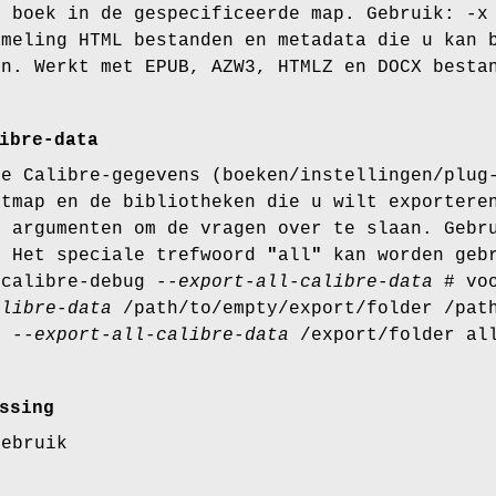
t boek in de gespecificeerde map. Gebruik: -x
ameling HTML bestanden en metadata die u kan 
en. Werkt met EPUB, AZW3, HTMLZ en DOCX besta
ibre-data
le Calibre-gegevens (boeken/instellingen/plug
rtmap en de bibliotheken die u wilt exportere
l argumenten om de vragen over te slaan. Gebr
. Het speciale trefwoord
"
all
"
kan worden gebr
 calibre-debug
--export-all-calibre-data
# voo
alibre-data
/path/to/empty/export/folder /path
ug
--export-all-calibre-data
/export/folder all
ssing
gebruik