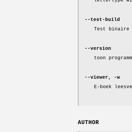
lettertype w
--test-build
Test binaire
--version
toon program
--viewer, -w
E-boek leesv
AUTHOR