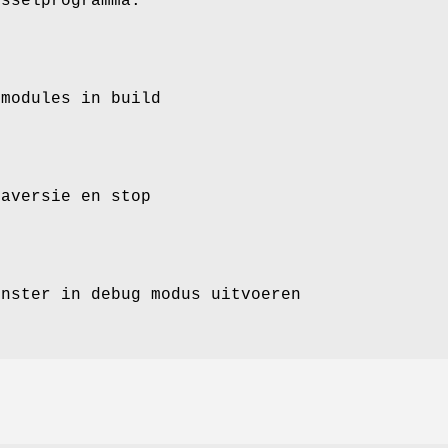
isselprogramma.
 modules in build
maversie en stop
enster in debug modus uitvoeren