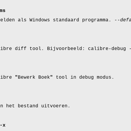
ms
melden als Windows standaard programma.
--def
libre diff tool. Bijvoorbeeld: calibre-debug
libre
"
Bewerk Boek
"
tool in debug modus.
in het bestand uitvoeren.
-x