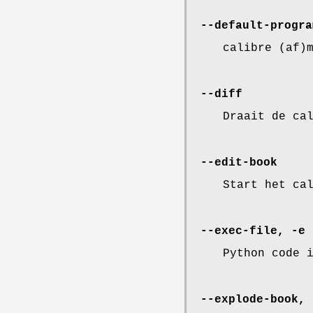
--default-progra
calibre (af)
--diff
Draait de ca
--edit-book
Start het ca
--exec-file, -e
Python code 
--explode-book, 