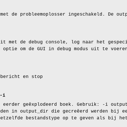
 met de probleemoplosser ingeschakeld. De out
uit met de debug console, log naar het gespec
g optie om de GUI in debug modus uit te voere
pbericht en stop
-i
n eerder geëxplodeerd boek. Gebruik: -i outpu
nden in output_dir die gecreëerd werden bij 
hetzelfde bestandstype op te geven als bij he