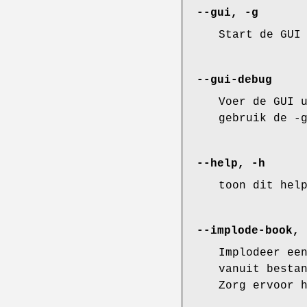
--gui, -g
Start de GUI
--gui-debug
Voer de GUI 
gebruik de -
--help, -h
toon dit hel
--implode-book, 
Implodeer ee
vanuit besta
Zorg ervoor 