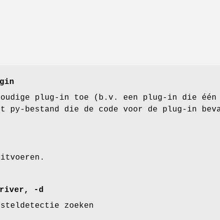
gin
voudige plug-in toe (b.v. een plug-in die één
et py-bestand die de code voor de plug-in bev
uitvoeren.
river, -d
esteldetectie zoeken