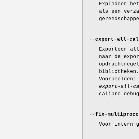
Explodeer he
als een verz
gereedschapp
--export-all-cal
Exporteer al
naar de expo
opdrachtrege
bibliotheken
Voorbeelden:
export-all-c
calibre-deb
--fix-multiproce
Voor intern 