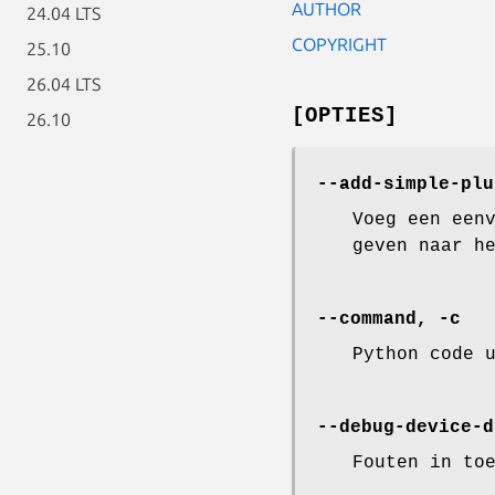
AUTHOR
24.04 LTS
COPYRIGHT
25.10
26.04 LTS
[OPTIES]
26.10
--add-simple-plu
Voeg een een
geven naar h
--command, -c
Python code 
--debug-device-d
Fouten in to