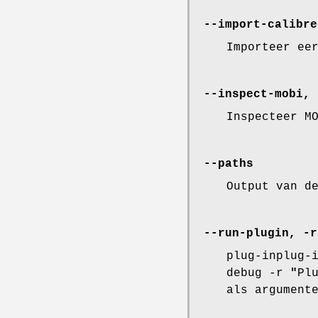
--import-calibre
Importeer ee
--inspect-mobi, 
Inspecteer M
--paths
Output van d
--run-plugin, -r
plug-inplug-
debug -r
"
Pl
als argument