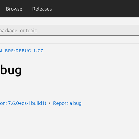
Browse
Releases
alibre-debug.1.gz
ebug
ion: 7.6.0+ds-1build1)
Report a bug