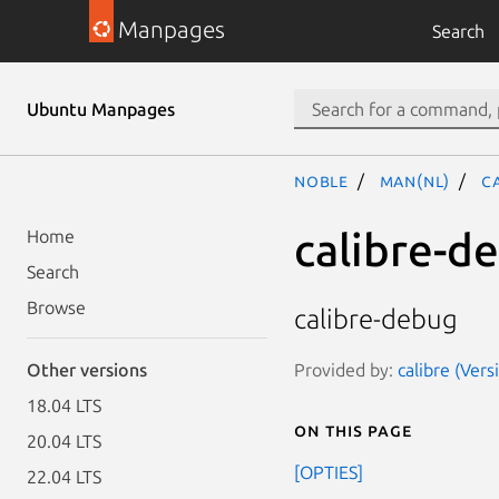
Manpages
Search
Ubuntu Manpages
noble
man(nl)
c
calibre-d
Home
Search
Browse
calibre-debug
Provided by:
calibre (Vers
Other versions
18.04 LTS
On this page
20.04 LTS
[OPTIES]
22.04 LTS