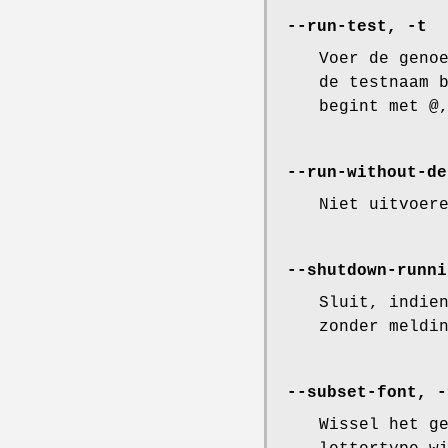
--run-test, -t
Voer de geno
de testnaam 
begint met @
--run-without-de
Niet uitvoer
--shutdown-runni
Sluit, indie
zonder meldi
--subset-font, -
Wissel het g