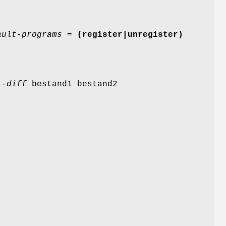
ault-programs
=
(register|unregister)
--diff
bestand1 bestand2