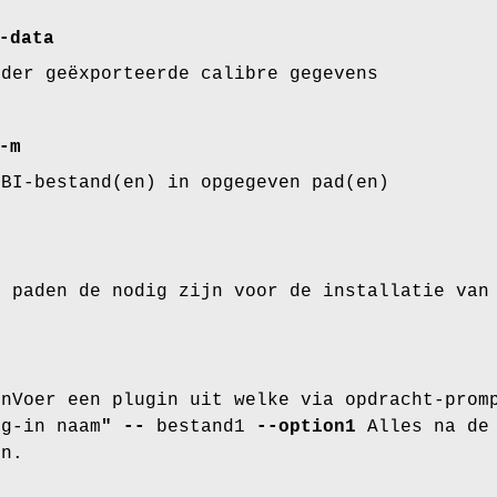
-data
rder geëxporteerde calibre gegevens
-m
OBI-bestand(en) in opgegeven pad(en)
e paden de nodig zijn voor de installatie van
inVoer een plugin uit welke via opdracht-prom
ug-in naam
"
--
bestand1
--option1
Alles na d
en.