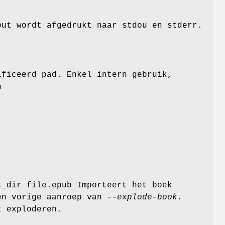
put wordt afgedrukt naar stdou en stderr.
ificeerd pad. Enkel intern gebruik,
n
t_dir file.epub Importeert het boek
een vorige aanroep van
--explode-book
.
t exploderen.