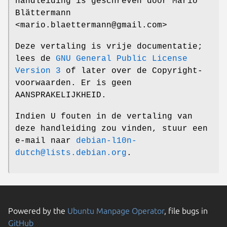
handleiding is geschreven door Mario
Blättermann
<mario.blaettermann@gmail.com>
Deze vertaling is vrije documentatie;
lees de
GNU General Public License
Version 3
of later over de Copyright-
voorwaarden. Er is geen
AANSPRAKELIJKHEID.
Indien U fouten in de vertaling van
deze handleiding zou vinden, stuur een
e-mail naar
debian-l10n-
dutch@lists.debian.org
.
Powered by the
Ubuntu Manpage Operator
, file bugs in
GitHub