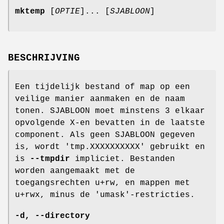
mktemp
[
OPTIE
]... [
SJABLOON
]
BESCHRIJVING
Een tijdelijk bestand of map op een
veilige manier aanmaken en de naam
tonen. SJABLOON moet minstens 3 elkaar
opvolgende X-en bevatten in de laatste
component. Als geen SJABLOON gegeven
is, wordt 'tmp.XXXXXXXXXX' gebruikt en
is
--tmpdir
impliciet. Bestanden
worden aangemaakt met de
toegangsrechten u+rw, en mappen met
u+rwx, minus de 'umask'-restricties.
-d
,
--directory