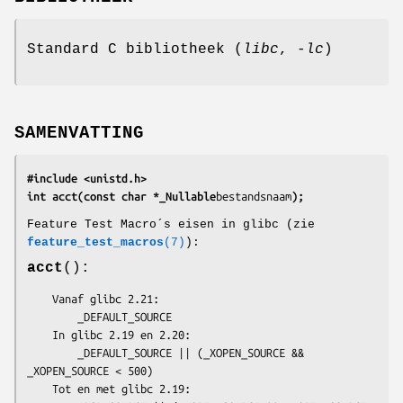
Standard C bibliotheek (
libc
,
-lc
)
SAMENVATTING
#include <unistd.h>
int acct(const char *_Nullable
bestandsnaam
);
Feature Test Macro´s eisen in glibc (zie
feature_test_macros
(7)
):
acct
():
    Vanaf glibc 2.21:

        _DEFAULT_SOURCE

    In glibc 2.19 en 2.20:

        _DEFAULT_SOURCE || (_XOPEN_SOURCE && 
_XOPEN_SOURCE < 500)

    Tot en met glibc 2.19:
