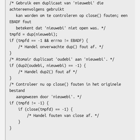
/* Gebruik een duplicaat van 'nieuwebi' die 
achtereenvolgens gebruikt

   kan worden om te controleren op close() fouten; een 
EBADF fout

   betekent dat 'nieuwebi' niet open was. */

tmpfd = dup(nieuwebi);

if (tmpfd == -1 && errno != EBADF) {

    /* Handel onverwachte dup() fout af. */

}

/* Atomair duplicaat 'oudebi' aan 'nieuwebi'. */

if (dup2(oudebi, nieuwebi) == -1) {

    /* Handel dup2() fout af */

}

/* Controleer nu op close() fouten in het originele 
bestand

   aangewezen door 'nieuwebi'. */

if (tmpfd != -1) {

    if (close(tmpfd) == -1) {

        /* Handel fouten van close af. */

    }
