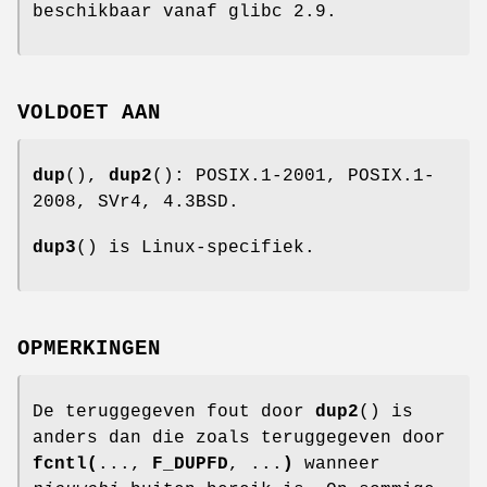
beschikbaar vanaf glibc 2.9.
VOLDOET AAN
dup
(),
dup2
(): POSIX.1-2001, POSIX.1-
2008, SVr4, 4.3BSD.
dup3
() is Linux-specifiek.
OPMERKINGEN
De teruggegeven fout door
dup2
() is
anders dan die zoals teruggegeven door
fcntl(
...,
F_DUPFD
, ...
)
wanneer