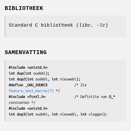
BIBLIOTHEEK
Standard C bibliotheek (
libc
,
-lc
)
SAMENVATTING
#include <unistd.h>
int dup(int 
oudebi
);
int dup2(int 
oudebi
, int 
nieuwebi
);
#define _GNU_SOURCE
             /* Zie 
feature_test_macros(7)
#include <fcntl.h>
              /* Definitie van 
O_*
#include <unistd.h>
int dup3(int 
oudebi
, int 
nieuwebi
, int 
vlaggen
);