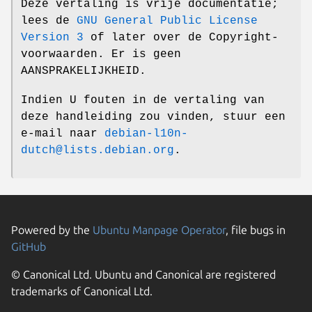
Deze vertaling is vrije documentatie;
lees de
GNU General Public License
Version 3
of later over de Copyright-
voorwaarden. Er is geen
AANSPRAKELIJKHEID.
Indien U fouten in de vertaling van
deze handleiding zou vinden, stuur een
e-mail naar
debian-l10n-
dutch@lists.debian.org
.
Powered by the
Ubuntu Manpage Operator
, file bugs in
GitHub
© Canonical Ltd. Ubuntu and Canonical are registered
trademarks of Canonical Ltd.