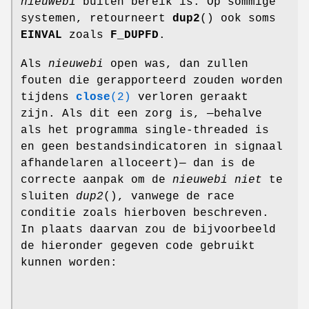
nieuwebi
buiten bereik is. Op sommige
systemen, retourneert
dup2
() ook soms
EINVAL
zoals
F_DUPFD
.
Als
nieuwebi
open was, dan zullen
fouten die gerapporteerd zouden worden
tijdens
close
(2)
verloren geraakt
zijn. Als dit een zorg is, —behalve
als het programma single-threaded is
en geen bestandsindicatoren in signaal
afhandelaren alloceert)— dan is de
correcte aanpak om de
nieuwebi
niet
te
sluiten
dup2
(), vanwege de race
conditie zoals hierboven beschreven.
In plaats daarvan zou de bijvoorbeeld
de hieronder gegeven code gebruikt
kunnen worden: