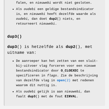
falen, en
nieuwebi
wordt niet gesloten.
Als
oudebi
een geldige bestandsindicator
is, en
nieuwebi
heeft dezelfde waarde als
oudebi
, dan doet
dup2
() niets, en
retourneert
nieuwebi
.
dup3()
dup3
() is hetzelfde als
dup2
(), met
uitname van:
De aanroeper kan het zetten van een sluit-
bij-uitvoer vlag forceren voor een nieuwe
bestandsindicator door
O_CLOEXEC
te
specificeren in
flags
. Zie de beschrijving
van dezelfde vlag in
open
(2)
met redenen
waarom dit nuttig is.
Als
oudebi
gelijk is aan
nieuwebi
, dan
faalt
dup3
() met de fout
EINVAL
.