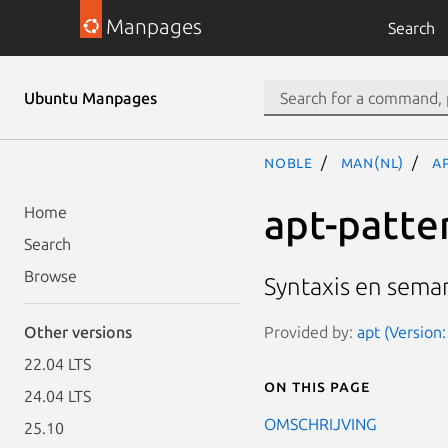
Manpages
Search
Ubuntu Manpages
noble
man(nl)
a
apt-patte
Home
Search
Browse
Syntaxis en sema
Provided by:
apt (Version:
Other versions
22.04 LTS
On this page
24.04 LTS
OMSCHRIJVING
25.10