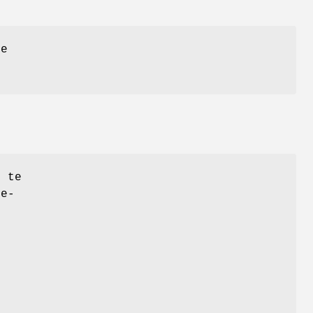
ee
n te
se-