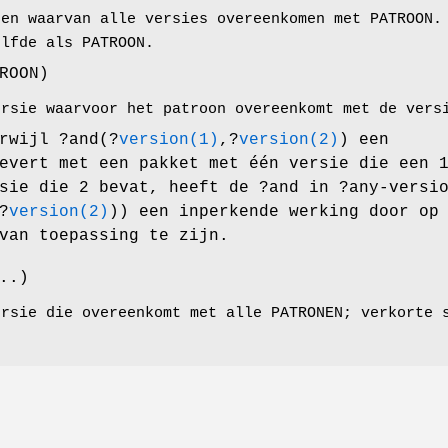
ten waarvan alle versies overeenkomen met PATROON.
elfde als PATROON.
ROON)
ersie waarvoor het patroon overeenkomt met de vers
rwijl ?and(?
version(1)
,?
version(2)
) een
evert met een pakket met één versie die een 
sie die 2 bevat, heeft de ?and in ?any-versi
?
version(2)
)) een inperkende werking door op
van toepassing te zijn.
..)
ersie die overeenkomt met alle PATRONEN; verkorte 