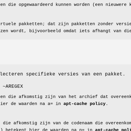
ten die opgewaardeerd kunnen worden (een nieuwere 
irtuele pakketten; dat zijn pakketten zonder versi
ezen wordt, bijvoorbeeld omdat iets afhangt van di
lecteren specifieke versies van een pakket.
 ~AREGEX
ten die afkomstig zijn van het archief dat overeen
hier de waarden na a= in
apt-cache policy
.
s die afkomstig zijn van de codenaam die overeenko
e) betekent hier de waarden na n= in
apt-cache pol