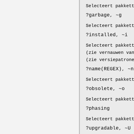
Selecteert pakket
?garbage, ~g
Selecteert pakket
?installed, ~i
Selecteert pakket
(zie vernauwen va
(zie versiepatron
?name(REGEX), ~n
Selecteert pakket
?obsolete, ~o
Selecteert pakket
?phasing
Selecteert pakket
?upgradable, ~U