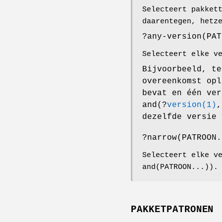
Selecteert pakket
daarentegen, hetz
?any-version(PAT
Selecteert elke v
Bijvoorbeeld, te
overeenkomst opl
bevat en één ver
and(?
version(1)
,
dezelfde versie 
?narrow(PATROON.
Selecteert elke v
and(PATROON...)).
PAKKETPATRONEN