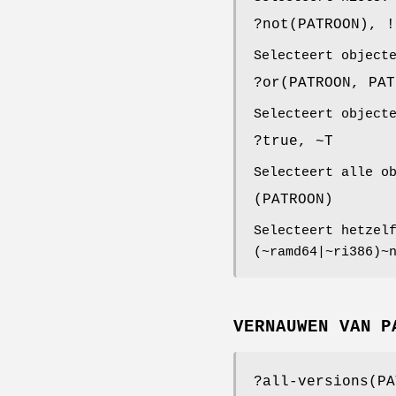
?not(PATROON), !
Selecteert object
?or(PATROON, PAT
Selecteert object
?true, ~T
Selecteert alle o
(PATROON)
Selecteert hetzel
(~ramd64|~ri386)~
VERNAUWEN VAN P
?all-versions(PA