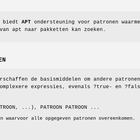
0 biedt
APT
ondersteuning voor patronen waarm
van apt naar pakketten kan zoeken.
EN
rschaffen de basismiddelen om andere patrone
omplexere expressies, evenals ?true- en ?fal
TROON, ...), PATROON PATROON ...
en waarvoor alle opgegeven patronen overeenkomen.