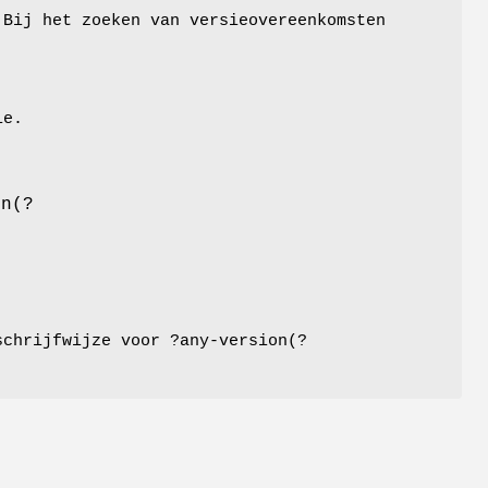
 Bij het zoeken van versieovereenkomsten
ie.
1
on(?
schrijfwijze voor ?any-version(?