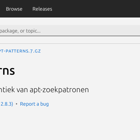
Browse
Releases
pt-patterns.7.gz
rns
ntiek van apt-zoekpatronen
 2.8.3)
Report a bug