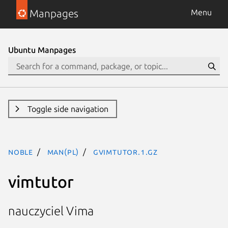
Manpages
Menu
Ubuntu Manpages
Toggle side navigation
noble
man(pl)
gvimtutor.1.gz
vimtutor
nauczyciel Vima