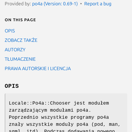
Provided by:
po4a (Version: 0.69-1)
Report a bug
On this page
OPIS
ZOBACZ TAKŻE
AUTORZY
TŁUMACZENIE
PRAWA AUTORSKIE I LICENCJA
OPIS
Locale::Po4a::Chooser jest modułem
zarządzającym modułami po4a.
Poprzednio wszystkie programy po4a
znały wszystkie moduły po4a (pod, man,
sgml, itd). Podczas dodawania nowego