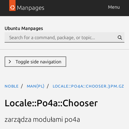
Manpages
Menu
Ubuntu Manpages
Toggle side navigation
noble
man(pl)
Locale::Po4a::Chooser.3pm.gz
Locale::Po4a::Chooser
zarządza modułami po4a