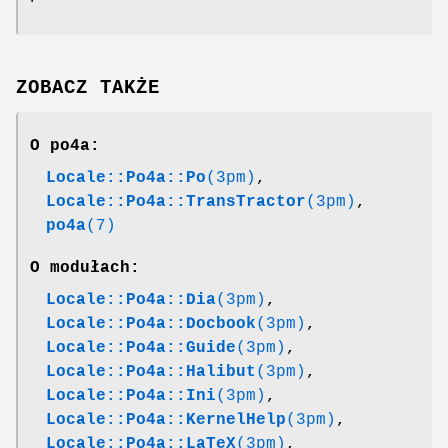
ZOBACZ TAKŻE
O po4a:
Locale::Po4a::Po
(3pm)
,
Locale::Po4a::TransTractor
(3pm)
,
po4a
(7)
O modułach:
Locale::Po4a::Dia
(3pm)
,
Locale::Po4a::Docbook
(3pm)
,
Locale::Po4a::Guide
(3pm)
,
Locale::Po4a::Halibut
(3pm)
,
Locale::Po4a::Ini
(3pm)
,
Locale::Po4a::KernelHelp
(3pm)
,
Locale::Po4a::LaTeX
(3pm)
,