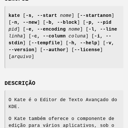
kate
[
-s, --start
nome
] [
--startanon
]
[
-n, --new
] [
-b, --block
] [
-p, --pid
pid
] [
-e, --encoding
nome
] [
-l, --line
linha
] [
-c, --column
coluna
] [
-i, --
stdin
] [
--tempfile
] [
-h, --help
] [
-v,
--version
] [
--author
] [
--license
]
[
arquivo
]
DESCRIÇÃO
O Kate é o Editor de Texto Avançado do
KDE.
O Kate também oferece o componente de
edição para vários aplicativos, sob o