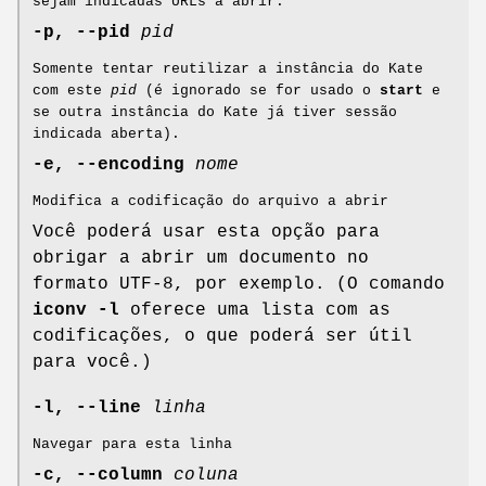
sejam indicadas URLs a abrir.
-p, --pid
pid
Somente tentar reutilizar a instância do Kate
com este
pid
(é ignorado se for usado o
start
e
se outra instância do Kate já tiver sessão
indicada aberta).
-e, --encoding
nome
Modifica a codificação do arquivo a abrir
Você poderá usar esta opção para
obrigar a abrir um documento no
formato UTF-8, por exemplo. (O comando
iconv -l
oferece uma lista com as
codificações, o que poderá ser útil
para você.)
-l, --line
linha
Navegar para esta linha
-c, --column
coluna