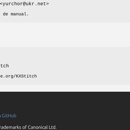
yurchor@ukr.net>
a de manual.
itch
de.org/KXStitch
n
GitHub
rademarks of Canonical Ltd.