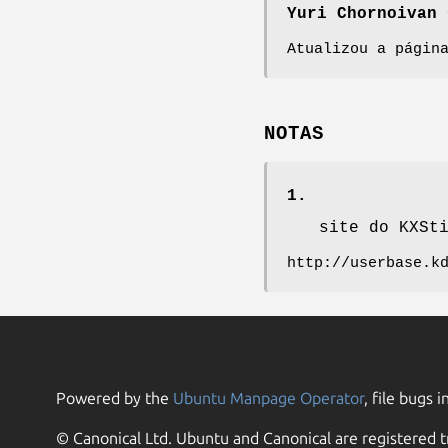
Yuri Chornoivan
<
Atualizou a págin
NOTAS
1.
site do KXSt
http://userbase.k
Powered by the
Ubuntu Manpage Operator
, file bugs i
© Canonical Ltd. Ubuntu and Canonical are registered t