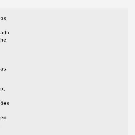
cos
tado
lhe
das
ão,
ções
s
 em
a