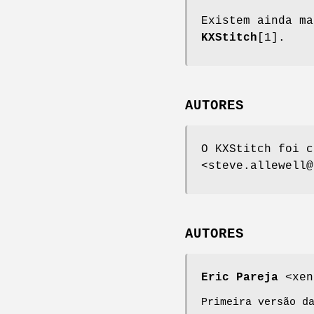
Existem ainda m
KXStitch
[1].
AUTORES
O KXStitch foi c
<steve.allewell@
AUTORES
Eric Pareja
<xen
Primeira versão d