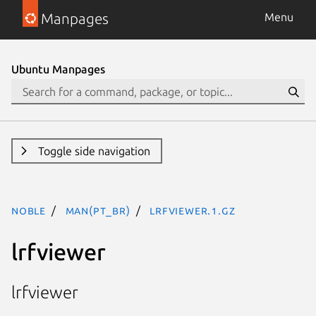
Manpages
Menu
Ubuntu Manpages
Toggle side navigation
noble
man(pt_BR)
lrfviewer.1.gz
lrfviewer
lrfviewer