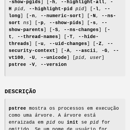
-show-pgids
] [
-h
,
--highlight-all
,
-
H
pid
,
--highlight-pid
pid
] [
-l
,
--
long
] [
-n
,
--numeric-sort
] [
-N
,
--ns-
sort
ns
] [
-p
,
--show-pids
] [
-s
,
--
show-parents
] [
-S
,
--ns-changes
] [
-
t
,
--thread-names
] [
-T
,
--hide-
threads
] [
-u
,
--uid-changes
] [
-Z
,
--
security-context
] [
-A
,
--ascii
,
-G
,
--
vt100
,
-U
,
--unicode
] [
pid
,
user
]
pstree
-V
,
--version
DESCRIÇÃO
pstree
mostra os processos em execução
como uma árvore. A árvore está
enraizada em
pid
ou
init
se
pid
for
omitido. Se um nome de usuário for