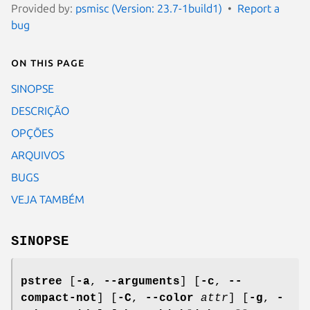
Provided by:
psmisc (Version: 23.7-1build1)
Report a
bug
On this page
SINOPSE
DESCRIÇÃO
OPÇÕES
ARQUIVOS
BUGS
VEJA TAMBÉM
SINOPSE
pstree
[
-a
,
--arguments
] [
-c
,
--
compact-not
] [
-C
,
--color
attr
] [
-g
,
-