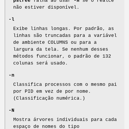
pstree
falha ao usar
-H
se o realce
não estiver disponível.
-l
Exibe linhas longas. Por padrão, as
linhas são truncadas para a variável
de ambiente COLUMNS ou para a
largura da tela. Se nenhum desses
métodos funcionar, o padrão de 132
colunas será usado.
-n
Classifica processos com o mesmo pai
por PID em vez de por nome.
(Classificação numérica.)
-N
Mostra árvores individuais para cada
espaço de nomes do tipo