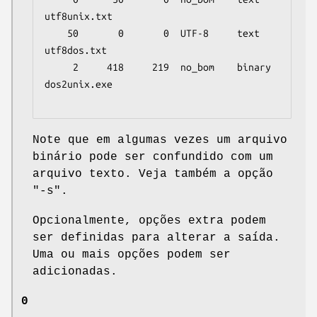
utf8unix.txt

    50       0       0  UTF-8     text    
utf8dos.txt

     2     418     219  no_bom    binary  
dos2unix.exe

Note que em algumas vezes um arquivo
binário pode ser confundido com um
arquivo texto. Veja também a opção
"-s"
.
Opcionalmente, opções extra podem
ser definidas para alterar a saída.
Uma ou mais opções podem ser
adicionadas.
0