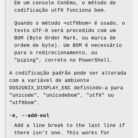
Em um console ConEmu, o método de
codificação utf8 funciona bem.
Quando o método <utf8bom> é usado, o
texto UTF-8 será precedido com um
BOM (Byte Order Mark, ou marca de
ordem de byte). Um BOM é necessário
para o redirecionamento, ou
"piping", correto no PowerShell.
A codificação padrão pode ser alterada
com a variável de ambiente
DOS2UNIX_DISPLAY_ENC definindo-a para
"unicode"
,
"unicodebom"
,
"utf8"
ou
"utf8bom"
.
-e, --add-eol
Add a line break to the last line if
there isn't one. This works for