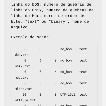
linha do DOS, número de quebras de
linha do Unix, número de quebras de
linha do Mac, marca de ordem de
byte, "text" ou "binary", nome de
arquivo.
Exemplo de saída:
     6       0       0  no_bom    text    
dos.txt

     0       6       0  no_bom    text    
unix.txt

     0       0       6  no_bom    text    
mac.txt

     6       6       6  no_bom    text    
mixed.txt

    50       0       0  UTF-16LE  text    
utf16le.txt

     0      50       0  no_bom    text    