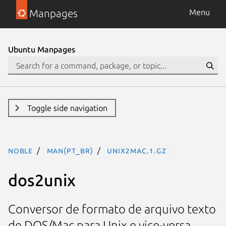
Manpages
Menu
Ubuntu Manpages
Toggle side navigation
noble
man(pt_BR)
unix2mac.1.gz
dos2unix
Conversor de formato de arquivo texto
de DOS/Mac para Unix e vice-versa