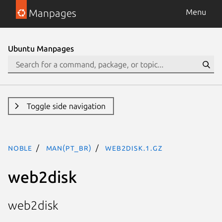
Manpages
Menu
Ubuntu Manpages
Toggle side navigation
noble
man(pt_BR)
web2disk.1.gz
web2disk
web2disk