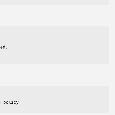
ned,
g policy.