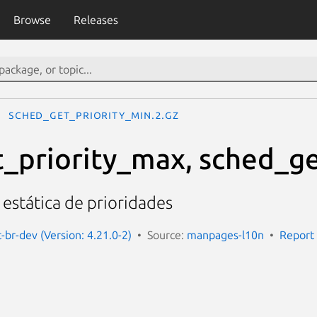
Browse
Releases
sched_get_priority_min.2.gz
_priority_max, sched_ge
 estática de prioridades
br-dev (Version: 4.21.0-2)
Source:
manpages-l10n
Report