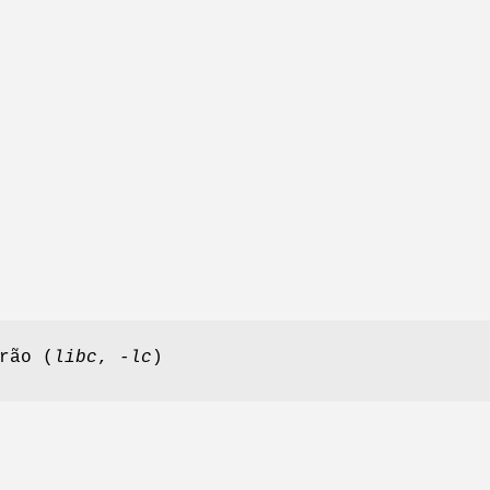
rão (
libc
,
-lc
)