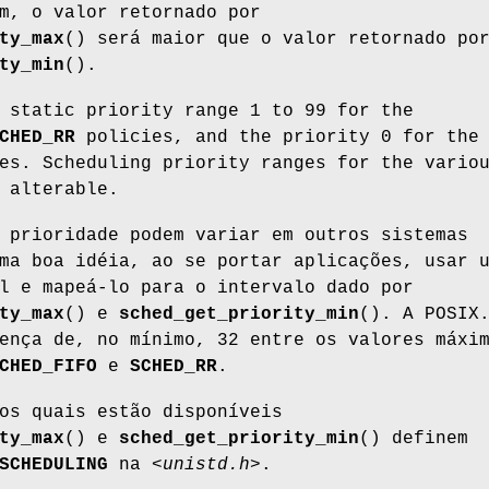
m, o valor retornado por
ty_max
() será maior que o valor retornado po
ty_min
().
 static priority range 1 to 99 for the
CHED_RR
policies, and the priority 0 for the
es. Scheduling priority ranges for the vario
 alterable.
 prioridade podem variar em outros sistemas
ma boa idéia, ao se portar aplicações, usar 
l e mapeá-lo para o intervalo dado por
ty_max
() e
sched_get_priority_min
(). A POSIX
ença de, no mínimo, 32 entre os valores máxi
CHED_FIFO
e
SCHED_RR
.
os quais estão disponíveis
ty_max
() e
sched_get_priority_min
() definem
SCHEDULING
na
<unistd.h>
.