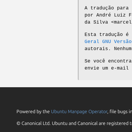
A tradução para 
por André Luiz F
da Silva <marcel
Esta tradução é
Geral GNU Versão
autorais. Nenhum
Se você encontra
envie um e-mail
Powered by the
Ubuntu Manpage Operator
, file bugs i
© Canonical Ltd. Ubuntu and Canonical are registered t