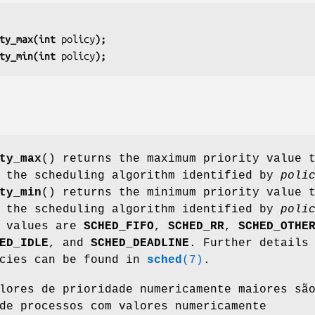
ty_max(int 
policy
);
ty_min(int 
policy
);
ty_max
() returns the maximum priority value 
h the scheduling algorithm identified by
poli
ty_min
() returns the minimum priority value 
h the scheduling algorithm identified by
poli
values are
SCHED_FIFO
,
SCHED_RR
,
SCHED_OTHE
ED_IDLE
, and
SCHED_DEADLINE
. Further details
icies can be found in
sched
(7)
.
lores de prioridade numericamente maiores sã
de processos com valores numericamente