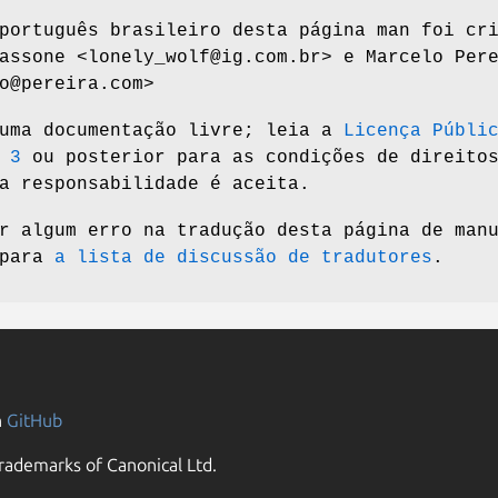
português brasileiro desta página man foi cr
assone <lonely_wolf@ig.com.br> e Marcelo Per
o@pereira.com>
 uma documentação livre; leia a
Licença Públi
 3
ou posterior para as condições de direito
a responsabilidade é aceita.
r algum erro na tradução desta página de man
 para
a lista de discussão de tradutores
.
n
GitHub
rademarks of Canonical Ltd.