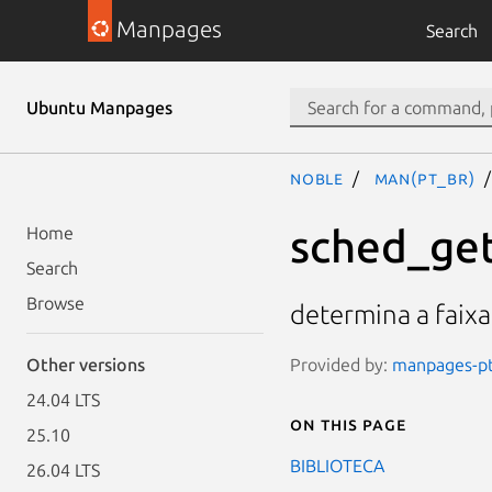
Manpages
Search
Ubuntu Manpages
noble
man(pt_BR)
sched_get
Home
Search
Browse
determina a faixa
Provided by:
manpages-pt-
Other versions
24.04 LTS
On this page
25.10
BIBLIOTECA
26.04 LTS