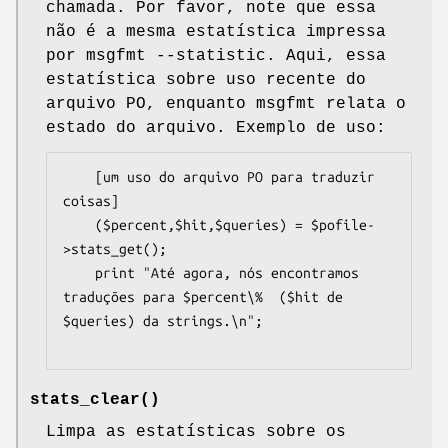
chamada. Por favor, note que essa
não é a mesma estatística impressa
por msgfmt --statistic. Aqui, essa
estatística sobre uso recente do
arquivo PO, enquanto msgfmt relata o
estado do arquivo. Exemplo de uso:
    [um uso do arquivo PO para traduzir 
coisas]

    ($percent,$hit,$queries) = $pofile-
>stats_get();

    print "Até agora, nós encontramos 
traduções para $percent\%  ($hit de 
$queries) da strings.\n";

stats_clear()
Limpa as estatísticas sobre os