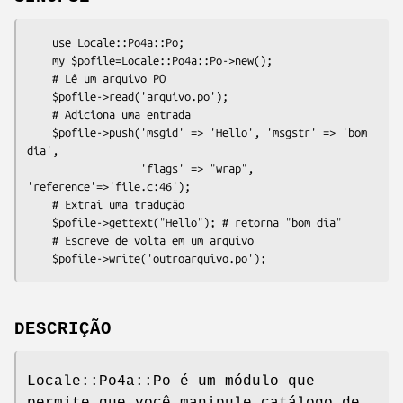
    use Locale::Po4a::Po;

    my $pofile=Locale::Po4a::Po->new();

    # Lê um arquivo PO

    $pofile->read('arquivo.po');

    # Adiciona uma entrada

    $pofile->push('msgid' => 'Hello', 'msgstr' => 'bom 
dia',

                  'flags' => "wrap", 
'reference'=>'file.c:46');

    # Extrai uma tradução

    $pofile->gettext("Hello"); # retorna "bom dia"

    # Escreve de volta em um arquivo

DESCRIÇÃO
Locale::Po4a::Po é um módulo que
permite que você manipule catálogo de