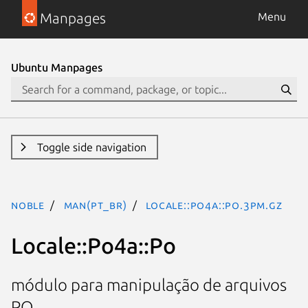
Manpages
Menu
Ubuntu Manpages
Toggle side navigation
noble
man(pt_BR)
Locale::Po4a::Po.3pm.gz
Locale::Po4a::Po
módulo para manipulação de arquivos
PO