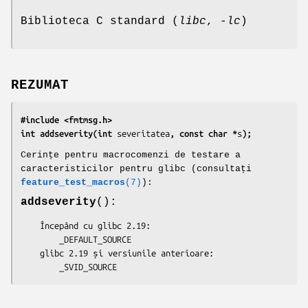
Biblioteca C standard (
libc
,
-lc
)
REZUMAT
#include <fmtmsg.h>
int addseverity(int 
severitatea
, const char *
s
);
Cerințe pentru macrocomenzi de testare a
caracteristicilor pentru glibc (consultați
feature_test_macros
(7)
):
addseverity
():
    Începând cu glibc 2.19:

        _DEFAULT_SOURCE

    glibc 2.19 și versiunile anterioare:

        _SVID_SOURCE