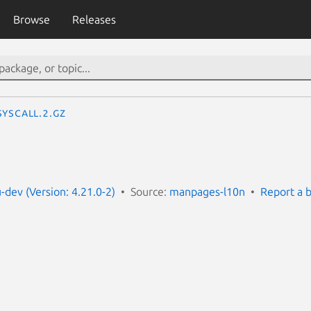
Browse
Releases
syscall.2.gz
dev (Version: 4.21.0-2)
Source:
manpages-l10n
Report a 