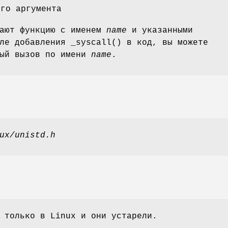
го аргумента
дают функцию с именем
name
и указанными
ле добавления _syscall() в код, вы можете
ный вызов по имени
name
.
ux/unistd.h
 только в Linux и они устарели.