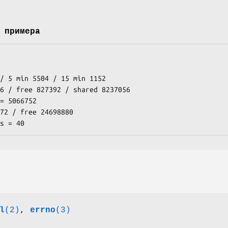
 примера
/ 5 min 5504 / 15 min 1152

6 / free 827392 / shared 8237056

= 5066752

72 / free 24698880

l
(2)
,
errno
(3)