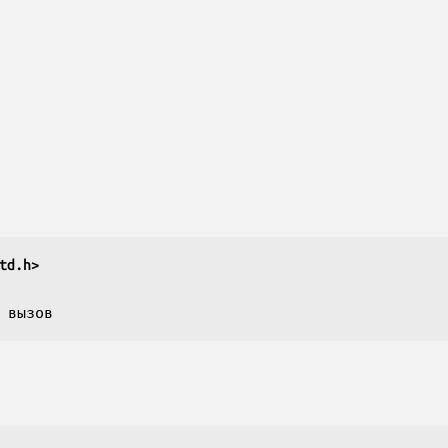
td.h>
 вызов