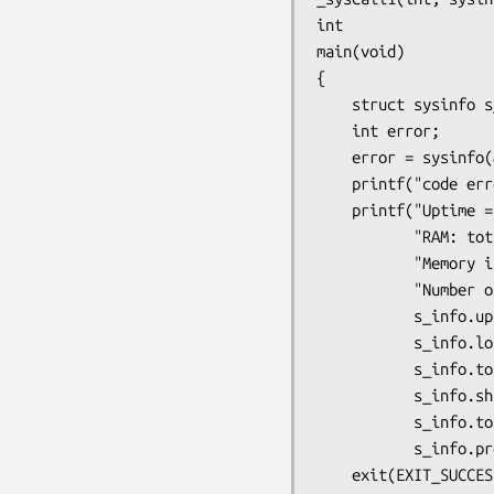
int

main(void)

{

    struct sysinfo s_info;

    int error;

    error = sysinfo(&s_info);

    printf("code error = %d\n", error);

    printf("Uptime = %lds\nLoad: 1 min %lu / 5 min %lu / 15 min %lu\n"

           "RAM: total %lu / free %lu / shared %lu\n"

           "Memory in buffers = %lu\nSwap: total %lu / free %lu\n"

           "Number of processes = %d\n",

           s_info.uptime, s_info.loads[0],

           s_info.loads[1], s_info.loads[2],

           s_info.totalram, s_info.freeram,

           s_info.sharedram, s_info.bufferram,

           s_info.totalswap, s_info.freeswap,

           s_info.procs);

    exit(EXIT_SUCCESS);
