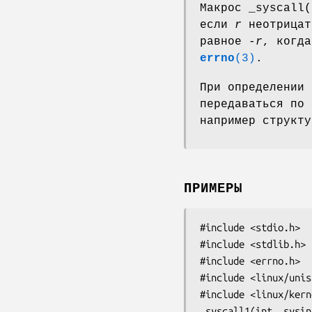
Макрос _syscall
если
r
неотрицат
равное -
r
, когд
errno
(3)
.
При определении
передаваться по 
например структу
ПРИМЕРЫ
#include <stdio.h>

#include <stdlib.h>

#include <errno.h>

#include <linux/unis
#include <linux/kern
_syscall1(int, sysin