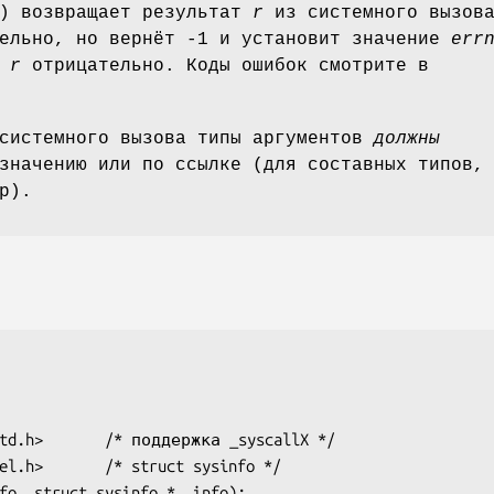
() возвращает результат
r
из системного вызов
ельно, но вернёт -1 и установит значение
err
а
r
отрицательно. Коды ошибок смотрите в
 системного вызова типы аргументов
должны
значению или по ссылке (для составных типов,
р).
td.h>       /* поддержка _syscallX */

el.h>       /* struct sysinfo */

fo, struct sysinfo *, info);
