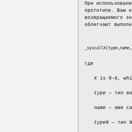
При использовани
прототипе. Вам н
возвращаемого зн
облегчают выполн
_syscall
X
(
type
,
name
,
где
X
is 0–6, whi
type
— тип во
name
— имя си
typeN
— тип N