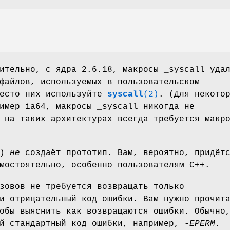
ительно, с ядра 2.6.18, макросы _syscall уда
файлов, используемых в пользовательском
место них используйте
syscall
(2)
. (Для некото
имер ia64, макросы _syscall никогда не
 на таких архитектурах всегда требуется макр
()
не
создаёт прототип. Вам, вероятно, придёт
мостоятельно, особенно пользователям C++.
зовов не требуется возвращать только
и отрицательный код ошибки. Вам нужно прочит
обы выяснить как возвращаются ошибки. Обычно
й стандартный код ошибки, например, -
EPERM
.