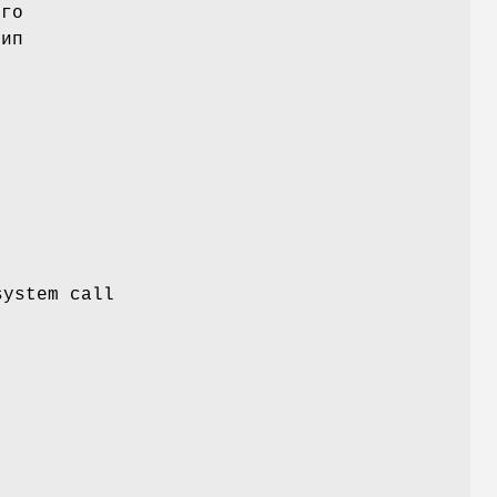
его
тип
system call