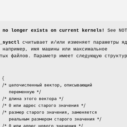
 no longer exists on current kernels!
See NOT
_sysctl
считывает и/или изменяет параметры я
 например, имя машины или максимальное
тых файлов. Параметр имеет следующую структу
{

ную */

начения */
