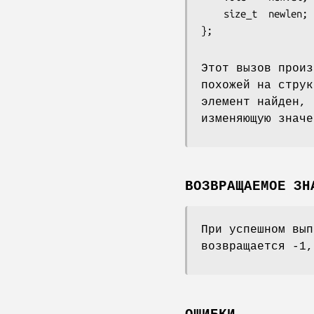
    size_t  newlen;  /* размер нового значения */

Этот вызов произ
похожей на стру
элемент найден, 
изменяющую значе
ВОЗВРАЩАЕМОЕ ЗН
При успешном вы
возвращается -1