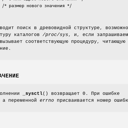
водит поиск в древовидной структуре, возможн
ктуру каталогов
/proc/sys
, и, если запрашивае
вызывает соответствующую процедуру, читающую
ние.
АЧЕНИЕ
полнении
_sysctl
() возвращает 0. При ошибке
, а переменной
errno
присваивается номер ошиб