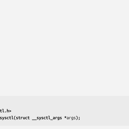
tl.h>
sysctl(struct __sysctl_args *
args
);