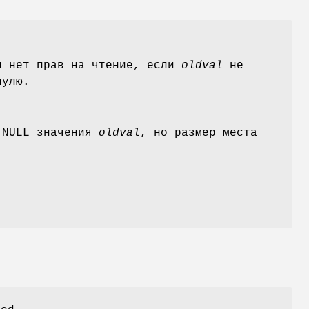
и нет прав на чтение, если
oldval
не
нулю.
е-NULL значения
oldval
, но размер места