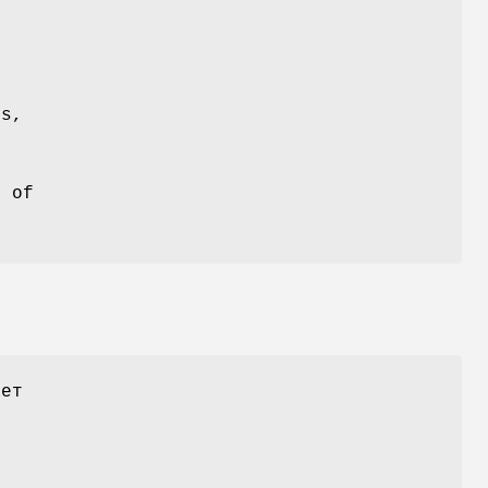
ts,
e of
ает