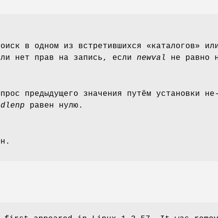
поиск в одном из встретившихся «каталогов» ил
или нет прав на запись, если
newval
не равно 
апрос предыдущего значения путём установки н
ldlenp
равен нулю.
н.