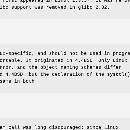
 first appeared in Linux 1.3.57. It was remo
ibc support was removed in glibc 2.32.
ux-specific, and should not be used in progr
ortable. It originated in 4.4BSD. Only Linux
ror, and the object naming schemes differ
nd 4.4BSD, but the declaration of the
sysctl
(
same in both.
em call was long discouraged: since Linux