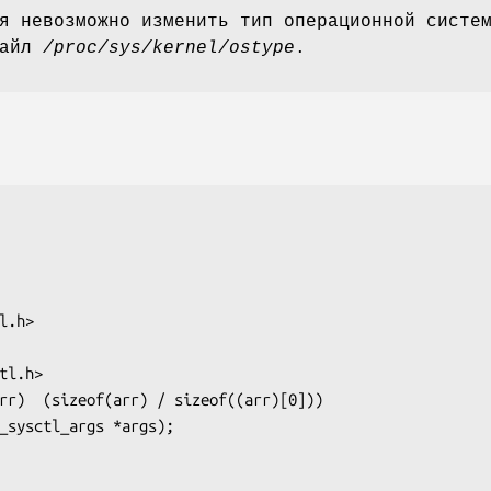
я невозможно изменить тип операционной систе
файл
/proc/sys/kernel/ostype
.
l.h>

tl.h>

rr)  (sizeof(arr) / sizeof((arr)[0]))

_sysctl_args *args);
