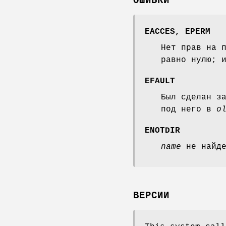
ОШИБКИ
EACCES
,
EPERM
Нет прав на 
равно нулю; 
EFAULT
Был сделан з
под него в
o
ENOTDIR
name
не найде
ВЕРСИИ