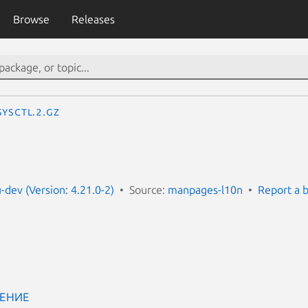
Browse
Releases
sysctl.2.gz
dev (Version: 4.21.0-2)
Source:
manpages-l10n
Report a 
ЕНИЕ