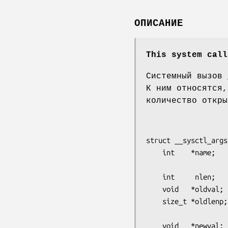
ОПИСАНИЕ
This system call
Системный вызов
К ним относятся,
количество откры
struct __sysctl_args 
    int    *name;    /* целочисленный вектор, описывающий

                        перемен
    int     nlen;    /* длина этого вектора */

    void   *oldval;  /* 0 или адрес старого значения */

    size_t *oldlenp; /* размер старого значения, заменяется

                        реальным размером старого з
    void   *newval;  /* 0 или адрес нового значения */
