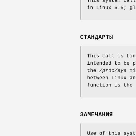
This system call
in Linux 5.5; gl
СТАНДАРТЫ
This call is Lin
intended to be p
the
/proc/sys
mir
between Linux a
function is the 
ЗАМЕЧАНИЯ
Use of this syst