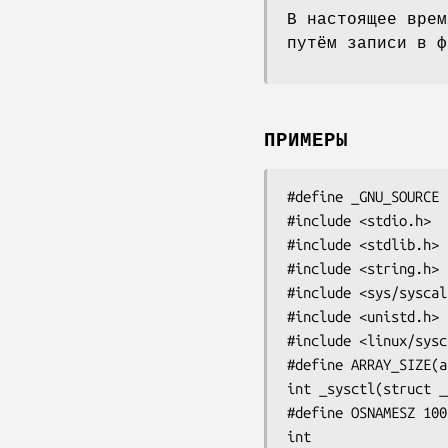
В настоящее врем
путём записи в 
ПРИМЕРЫ
#define _GNU_SOURCE

#include <stdio.h>

#include <stdlib.h>

#include <string.h>

#include <sys/syscal
#include <unistd.h>

#include <linux/sysc
#define ARRAY_SIZE(a
int _sysctl(struct _
#define OSNAMESZ 100

int
