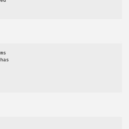
ved
ams
 has
)