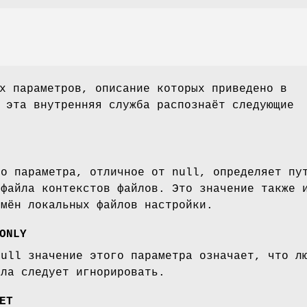
х параметров, описание которых приведено в
 эта внутренняя служба распознаёт следующие
го параметра, отличное от null, определяет пу
 файла контекстов файлов. Это значение также 
имён локальных файлов настройки.
ONLY
null значение этого параметра означает, что л
йла следует игнорировать.
ET