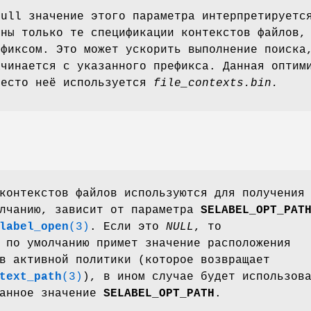
null значение этого параметра интерпретируетс
ены только те спецификации контекстов файлов,
ефиксом. Это может ускорить выполнение поиска
ачинается с указанного префикса. Данная оптим
место неё используется
file_contexts.bin.
контекстов файлов используются для получения
олчанию, зависит от параметра
SELABEL_OPT_PAT
label_open
(3)
. Если это
NULL
, то
по умолчанию примет значение расположения
в активной политики (которое возвращает
text_path
(3)
), в ином случае будет использов
занное значение
SELABEL_OPT_PATH
.