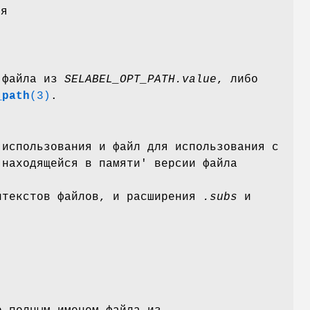
ся
я файла из
SELABEL_OPT_PATH.value
, либо
_path
(3)
.
 использования и файл для использования с
'находящейся в памяти' версии файла
нтекстов файлов, и расширения
.subs
и
ы