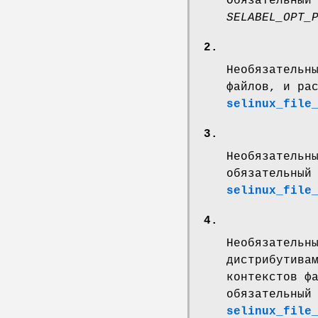
Обязательный
SELABEL_OPT_
2.
Необязательн
файлов, и ра
selinux_file
3.
Необязательн
обязательный
selinux_file
4.
Необязательн
дистрибутива
контекстов ф
обязательный
selinux_file