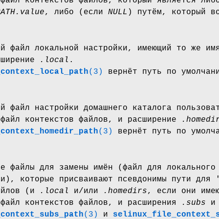
 файл контекстов файлов, который является либ
PATH.value
, либо (если
NULL
) путём, который в
ый файл локальной настройки, имеющий то же им
сширение
.local
.
_context_local_path
(3)
вернёт путь по умолчани
ый файл настройки домашнего каталога пользова
 файл контекстов файлов, и расширение
.homedi
_context_homedir_path
(3)
вернёт путь по умолча
ые файлы для замены имён (файл для локального
ми), которые присваивают псевдонимы пути для 
айлов (и
.local
и/или
.homedirs
, если они име
 файл контекстов файлов, и расширения
.subs
_context_subs_path
(3)
и
selinux_file_context_