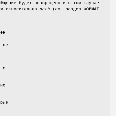
общение будет возвращено и в том случае,
>>
относительно
path
(см. раздел
ФОРМАТ
ен
.
, не
ь с
 но
орые