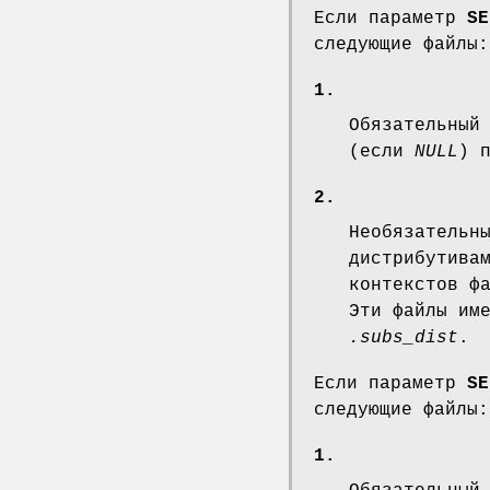
Если параметр
SE
следующие файлы:
1.
Обязательный
(если
NULL
) 
2.
Необязательн
дистрибутива
контекстов ф
Эти файлы им
.subs_dist
.
Если параметр
SE
следующие файлы:
1.