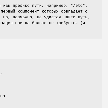
я как префикс пути, например, "/etc".
 первый компонент которых совпадает с
, но, возможно, не удастся найти путь,
изация поиска больше не требуется (и
H
,
ано