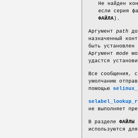
Не найден ко
если серия ф
ФАЙЛА
).
Аргумент
path
дол
назначенный кон
быть установлен
Аргумент
mode
мож
удастся установи
Все сообщения, 
умолчанию отпра
помощью
selinux_
selabel_lookup_r
не выполняет пре
В разделе
ФАЙЛЫ
п
используются для