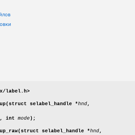
йлов
новки
x/label.h>
up(struct selabel_handle *
hnd
,
, int
mode
);
up_raw(struct selabel_handle *
hnd
,