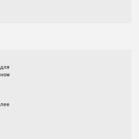
 для
рном
олее