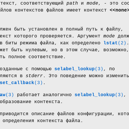
нтекст, соответствующий
path
и
mode
, - это со
айлов контекстов файлов имеет контекст
<<none
жен быть установлен в полный путь к файлу,
текст которого проверяется. Аргумент
mode
долж
 в биты режима файла, как определено
lstat
(2)
ет быть нулевым, но в этом случае, возможно
ть полное соответствие.
созданные с помощью
selabel_lookup
(3)
, по
вляются в
stderr
. Это поведение можно изменит
set_callback
(3)
.
aw
(3)
работает аналогично
selabel_lookup
(3)
,
образование контекста.
риводится описание файлов конфигурации, кот
 определения контекста файла.