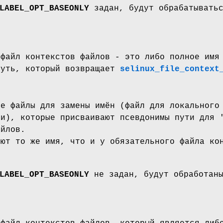
LABEL_OPT_BASEONLY
задан, будут обрабатывать
 файл контекстов файлов - это либо полное им
путь, который возвращает
selinux_file_context
ые файлы для замены имён (файл для локального
ми), которые присваивают псевдонимы пути для 
айлов.
еют то же имя, что и у обязательного файла ко
LABEL_OPT_BASEONLY
не задан, будут обработан