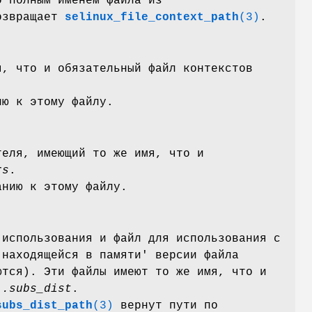
о полным именем файла из
озвращает
selinux_file_context_path
(3)
.
я, что и обязательный файл контекстов
ю к этому файлу.
теля, имеющий то же имя, что и
rs
.
нию к этому файлу.
 использования и файл для использования с
'находящейся в памяти' версии файла
ются). Эти файлы имеют то же имя, что и
и
.subs_dist
.
subs_dist_path
(3)
вернут пути по