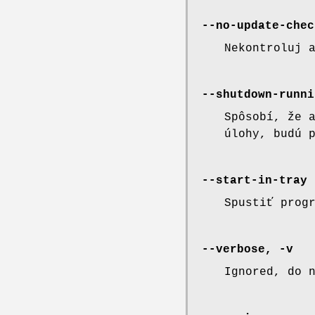
--no-update-chec
Nekontroluj 
--shutdown-runni
Spôsobí, že 
úlohy, budú 
--start-in-tray
Spustiť prog
--verbose, -v
Ignored, do 