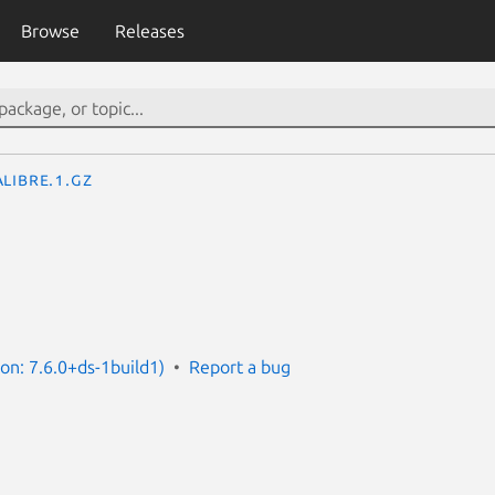
Browse
Releases
alibre.1.gz
ion: 7.6.0+ds-1build1)
Report a bug