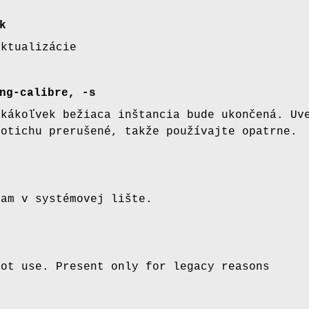
k
aktualizácie
ng-calibre, -s
akákoľvek bežiaca inštancia bude ukončená. Uv
potichu prerušené, takže používajte opatrne.
ram v systémovej lište.
not use. Present only for legacy reasons