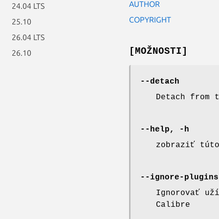
AUTHOR
24.04 LTS
COPYRIGHT
25.10
26.04 LTS
[MOŽNOSTI]
26.10
--detach
Detach from 
--help, -h
zobraziť tút
--ignore-plugins
Ignorovať už
Calibre