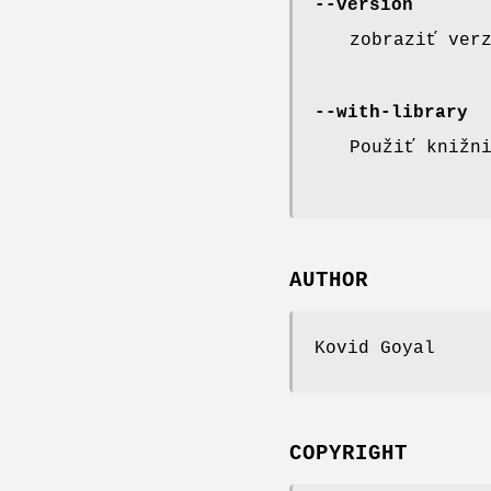
--version
zobraziť ver
--with-library
Použiť knižn
AUTHOR
Kovid Goyal
COPYRIGHT