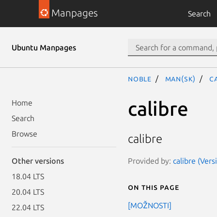
Manpages
Search
Ubuntu Manpages
noble
man(sk)
c
calibre
Home
Search
Browse
calibre
Provided by:
calibre (Vers
Other versions
18.04 LTS
On this page
20.04 LTS
[MOŽNOSTI]
22.04 LTS