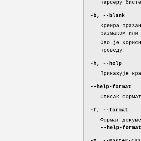
парсеру бист
-b
,
--blank
Креира праза
размаком или
Ово је корис
преведу.
-h
,
--help
Приказује кр
--help-format
Списак форма
-f
,
--format
Формат докум
--help-forma