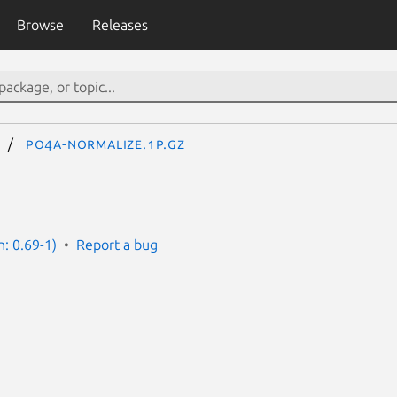
Browse
Releases
)
po4a-normalize.1p.gz
n: 0.69-1)
Report a bug