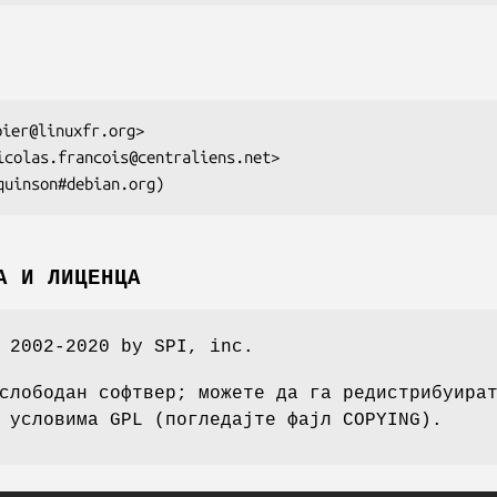
А И ЛИЦЕНЦА
 2002-2020 by SPI, inc.
слободан софтвер; можете да га редистрибуира
 условима GPL (погледајте фајл COPYING).