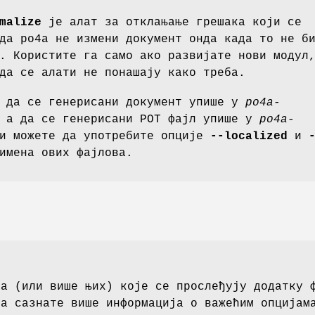
malize
је алат за отклањање грешака који се
да po4a не измени документ онда када то не б
. Користите га само ако развијате нови модул
да се алати не понашају како треба.
е да се генерисани документ упише у
po4a-
а да се генерисани POT фајл упише у
po4a-
ли можете да употребите опције
--localized
и
имена ових фајлова.
ја (или више њих) које се прослеђују додатку 
да сазнате више информација о важећим опцијам