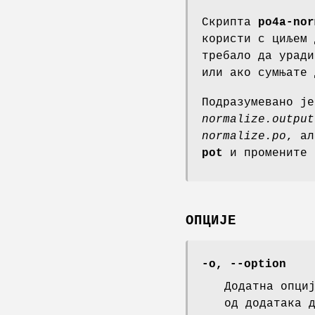
Скрипта
po4a-nor
користи с циљем 
требало да уради
или ако сумњате 
Подразумевано ј
normalize.output
normalize.po
, а
pot
и промените 
ОПЦИЈЕ
-o
,
--option
Додатна опци
од додатака 