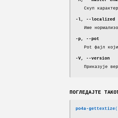
-M
,
--master-cha
Скуп каракте
-l
,
--localized
Име нормализ
-p
,
--pot
Pot фајл кој
-V
,
--version
Приказује ве
ПОГЛЕДАЈТЕ ТАКО
po4a-gettextize
(