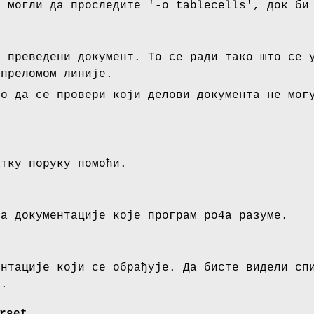
е могли да проследите '-o tablecells', док би
н преведени документ. То се ради тако што се 
 преломом линије.
но да се провери који делови документа не мог
атку поруку помоћи.
та документације које програм po4a разуме.
ентације који се обрађује. Да бисте видели сп
t
.