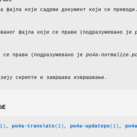
rset
ра фајла који садржи документ који се преводи
ованог фајла који се прави (подразумевано је
и се прави (подразумевано је
po4a-normalize.p
рзију скрипте и завршава извршавање.
ЂЕ
1)
,
po4a-translate
(1)
,
po4a-updatepo
(1)
,
po4