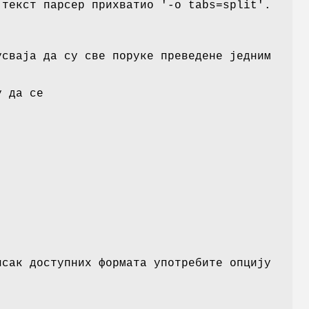
 текст парсер прихватио '-o tabs=split'.
усваја да су све поруке преведене једним
у да се
исак доступних формата употребите опцију