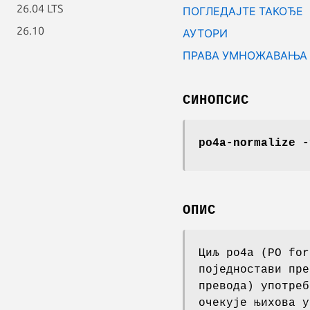
26.04 LTS
ПОГЛЕДАЈТЕ ТАКОЂЕ
26.10
АУТОРИ
ПРАВА УМНОЖАВАЊА 
СИНОПСИС
po4a-normalize
-
ОПИС
Циљ po4a (PO for
поједностави пре
превода) употреб
очекује њихова у