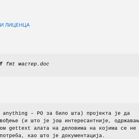
И ЛИЦЕНЦА
f
fmt
мастер.doc
 anything – PO за било шта) пројекта је да
вођење (и што је још интересантније, одржава
ом gettext алата на деловима на којима се не
потреба, као што је документација.