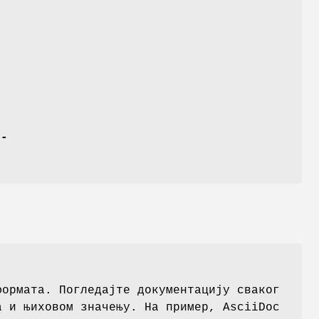
и
,
--
формата. Погледајте документацију сваког
а и њиховом значењу. На пример, AsciiDoc