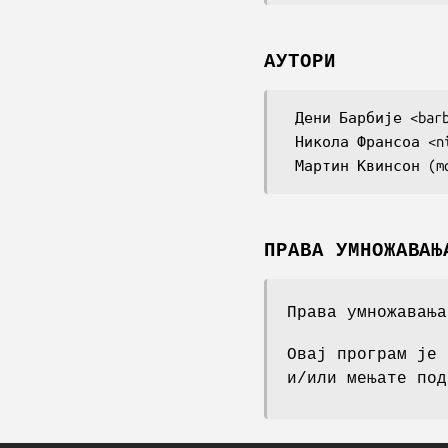
АУТОРИ
 Дени Барбије <barbier@linuxfr.org>

 Никола Франсоа <nicolas.francois@centraliens.net>

ПРАВА УМНОЖАВАЊ
Права умножавања
Овај програм је 
и/или мењате под