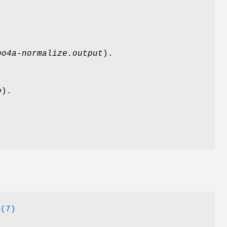
.
po4a-normalize.output
).
o
).
a
(7)