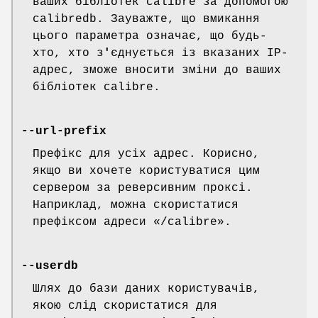
ваших бібліотек calibre за допомогою
calibredb. Зауважте, що вмикання
цього параметра означає, що будь-
хто, хто з
'
єднується із вказаних IP-
адрес, зможе вносити зміни до ваших
бібліотек calibre.
--url-prefix
Префікс для усіх адрес. Корисно,
якщо ви хочете користуватися цим
сервером за реверсивним проксі.
Наприклад, можна скористатися
префіксом адреси «/calibre».
--userdb
Шлях до бази даних користувачів,
якою слід скористатися для