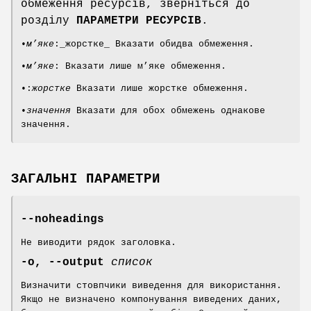
обмеження ресурсів, зверніться до
розділу
ПАРАМЕТРИ РЕСУРСІВ
.
•
м’яке
:_жорстке_ Вказати обидва обмеження.
•
м’яке
: Вказати лише м’яке обмеження.
•:
жорстке
Вказати лише жорстке обмеження.
•
значення
Вказати для обох обмежень однакове
значення.
ЗАГАЛЬНІ ПАРАМЕТРИ
--noheadings
Не виводити рядок заголовка.
-o, --output
список
Визначити стовпчики виведення для використання.
Якщо не визначено компонування виведених даних,