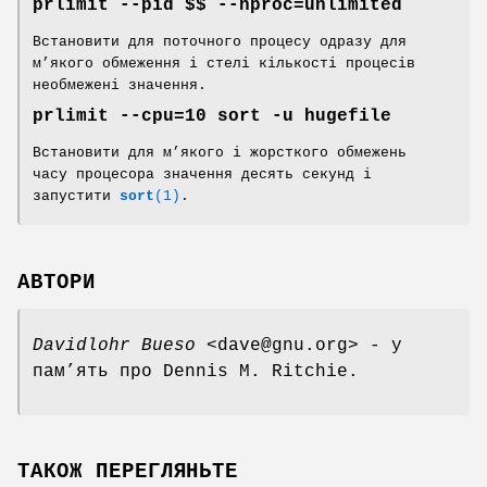
prlimit --pid $$ --nproc=unlimited
Встановити для поточного процесу одразу для
м’якого обмеження і стелі кількості процесів
необмежені значення.
prlimit --cpu=10 sort -u hugefile
Встановити для м’якого і жорсткого обмежень
часу процесора значення десять секунд і
запустити
sort
(1)
.
АВТОРИ
Davidlohr Bueso
<dave@gnu.org> - у
пам’ять про Dennis M. Ritchie.
ТАКОЖ ПЕРЕГЛЯНЬТЕ