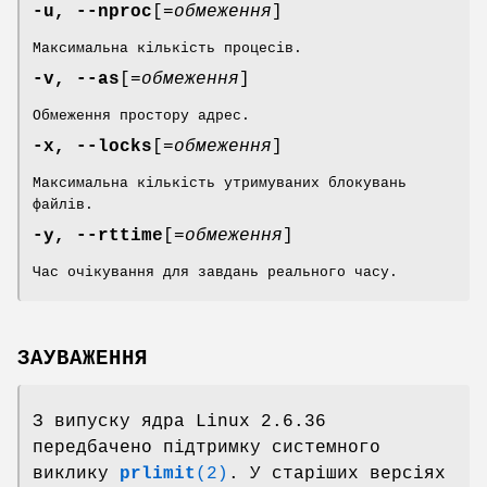
-u, --nproc
[=
обмеження
]
Максимальна кількість процесів.
-v, --as
[=
обмеження
]
Обмеження простору адрес.
-x, --locks
[=
обмеження
]
Максимальна кількість утримуваних блокувань
файлів.
-y, --rttime
[=
обмеження
]
Час очікування для завдань реального часу.
ЗАУВАЖЕННЯ
З випуску ядра Linux 2.6.36
передбачено підтримку системного
виклику
prlimit
(2)
. У старіших версіях