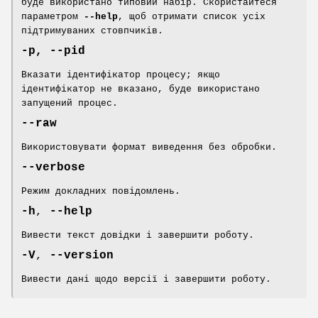
буде використано типовий набір. Скористайтеся
параметром
--help
, щоб отримати список усіх
підтримуваних стовпчиків.
-p, --pid
Вказати ідентифікатор процесу; якщо
ідентифікатор не вказано, буде використано
запущений процес.
--raw
Використовувати формат виведення без обробки.
--verbose
Режим докладних повідомлень.
-h
,
--help
Вивести текст довідки і завершити роботу.
-V
,
--version
Вивести дані щодо версії і завершити роботу.