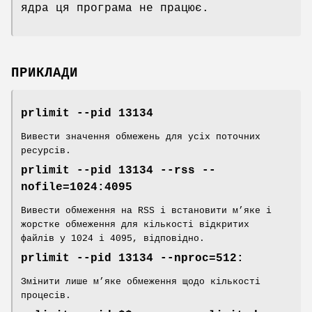
ядра ця програма не працює.
ПРИКЛАДИ
prlimit --pid 13134
Вивести значення обмежень для усіх поточних
ресурсів.
prlimit --pid 13134 --rss --
nofile=1024:4095
Вивести обмеження на RSS і встановити м’яке і
жорстке обмеження для кількості відкритих
файлів у 1024 і 4095, відповідно.
prlimit --pid 13134 --nproc=512:
Змінити лише м’яке обмеження щодо кількості
процесів.