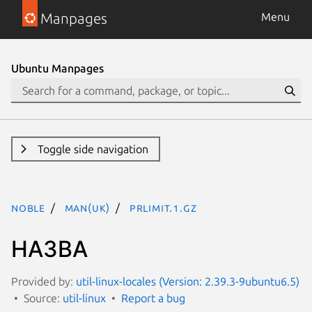
Manpages
Menu
Ubuntu Manpages
Toggle side navigation
noble
man(uk)
prlimit.1.gz
НАЗВА
Provided by:
util-linux-locales (Version: 2.39.3-9ubuntu6.5)
Source:
util-linux
Report a bug