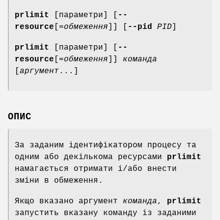
prlimit
[параметри] [
--
resource
[=
обмеження
]] [
--pid
PID
]
prlimit
[параметри] [
--
resource
[=
обмеження
]]
команда
[
аргумент
...]
ОПИС
За заданим ідентифікатором процесу та
одним або декількома ресурсами
prlimit
намагається отримати і/або внести
зміни в обмеження.
Якщо вказано аргумент
команда
,
prlimit
запустить вказану команду із заданими