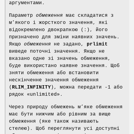
аргументами.
Параметр
обмеження
має складатися з
м’якого і жорсткого значення, які
відокремлено двокрапкою (:), його
призначено для зміни наявних значень.
Якщо
обмеження
не задано,
prlimit
виведе поточні значення. Якщо не
вказано одне зі значень обмеження,
буде використано наявне значення. Щоб
зняти обмеження або встановити
нескінченне значення обмеження
(
RLIM_INFINITY
), можна передати -1 або
рядок «unlimited».
Через природу обмежень м’яке обмеження
має бути нижчим або рівним за вище
обмеження (яке також називають
стелею). Щоб переглянути усі доступні