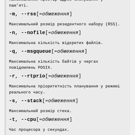
пам’яті.
-m, --rss
[=
обмеження
]
Максимальний розмір резидентного набору (RSS).
-n, --nofile
[=
обмеження
]
Максимальна кількість відкритих файлів.
-q, --msgqueue
[=
обмеження
]
Максимальна кількість байтів у чергах
повідомлень POSIX.
-r, --rtprio
[=
обмеження
]
Максимальна пріоритетність планування у режимі
реального часу.
-s, --stack
[=
обмеження
]
Максимальний розмір стека.
-t, --cpu
[=
обмеження
]
Час процесора у секундах.