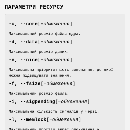
ПАРАМЕТРИ РЕСУРСУ
-c, --core
[=
обмеження
]
Максимальний розмір файла ядра.
-d, --data
[=
обмеження
]
Максимальний розмір даних.
-e, --nice
[=
обмеження
]
Максимальна пріоритетність виконання, до якої
можна підвищувати значення.
-f, --fsize
[=
обмеження
]
Максимальний розмір файла.
-i, --sigpending
[=
обмеження
]
Максимальна кількість сигналів у черзі.
-l, --memlock
[=
обмеження
]
Максимальний простір адрес блокування у