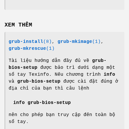
XEM THÊM
grub-install
(8)
,
grub-mkimage
(1)
,
grub-mkrescue
(1)
Tài liệu hướng dẫn đầy đủ về
grub-
bios-setup
được bảo trì dưới dạng một
sổ tay Texinfo. Nếu chương trình
info
và
grub-bios-setup
được cài đặt đúng ở
địa chỉ của bạn thì câu lệnh
info grub-bios-setup
nên cho phép bạn truy cập đến toàn bộ
sổ tay.