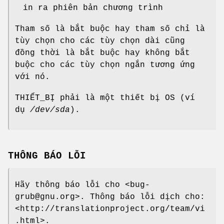
in ra phiên bản chương trình
Tham số là bắt buộc hay tham số chỉ là
tùy chọn cho các tùy chọn dài cũng
đồng thời là bắt buộc hay không bắt
buộc cho các tùy chọn ngắn tương ứng
với nó.
THIẾT_BỊ phải là một thiết bị OS (ví
dụ
/dev/sda
).
THÔNG BÁO LỖI
Hãy thông báo lỗi cho <bug-
grub@gnu.org>. Thông báo lỗi dịch cho:
<http://translationproject.org/team/vi
.html>.