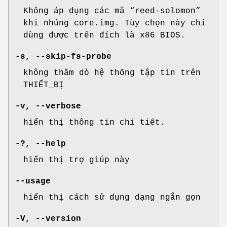
Không áp dụng các mã “reed-solomon”
khi nhúng core.img. Tùy chọn này chỉ
dùng được trên đích là x86 BIOS.
-s
,
--skip-fs-probe
không thăm dò hệ thống tập tin trên
THIẾT_BỊ
-v
,
--verbose
hiển thị thông tin chi tiết.
-?,
--help
hiển thị trợ giúp này
--usage
hiển thị cách sử dụng dạng ngắn gọn
-V
,
--version