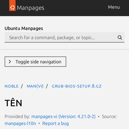
Manpages
Menu
Ubuntu Manpages
Toggle side navigation
noble
man(vi)
grub-bios-setup.8.gz
TÊN
Provided by:
manpages-vi (Version: 4.21.0-2)
Source:
manpages-l10n
Report a bug