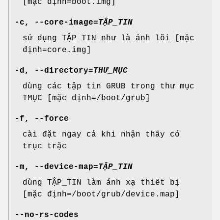
[mặc định=boot.img]
-c
,
--core-image
=
TẬP_TIN
sử dụng TẬP_TIN như là ảnh lõi [mặc
định=core.img]
-d
,
--directory
=
THƯ_MỤC
dùng các tập tin GRUB trong thư mục
TMỤC [mặc định=/boot/grub]
-f
,
--force
cài đặt ngay cả khi nhận thấy có
trục trặc
-m
,
--device-map
=
TẬP_TIN
dùng TẬP_TIN làm ánh xạ thiết bị
[mặc định=/boot/grub/device.map]
--no-rs-codes