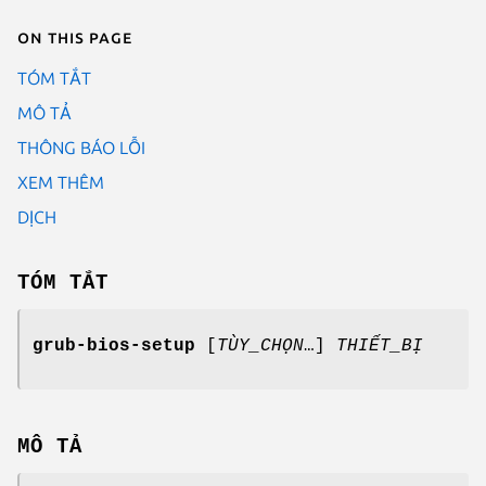
On this page
TÓM TẮT
MÔ TẢ
THÔNG BÁO LỖI
XEM THÊM
DỊCH
TÓM TẮT
grub-bios-setup
[
TÙY_CHỌN
…]
THIẾT_BỊ
MÔ TẢ