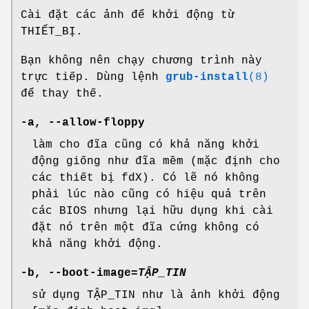
Cài đặt các ảnh để khởi động từ
THIẾT_BỊ.
Bạn không nên chạy chương trình này
trực tiếp. Dùng lệnh
grub-install
(8)
để thay thế.
-a
,
--allow-floppy
làm cho đĩa cũng có khả năng khởi
động giống như đĩa mềm (mặc định cho
các thiết bị fdX). Có lẽ nó không
phải lúc nào cũng có hiệu quả trên
các BIOS nhưng lại hữu dụng khi cài
đặt nó trên một đĩa cứng không có
khả năng khởi động.
-b
,
--boot-image
=
TẬP_TIN
sử dụng TẬP_TIN như là ảnh khởi động