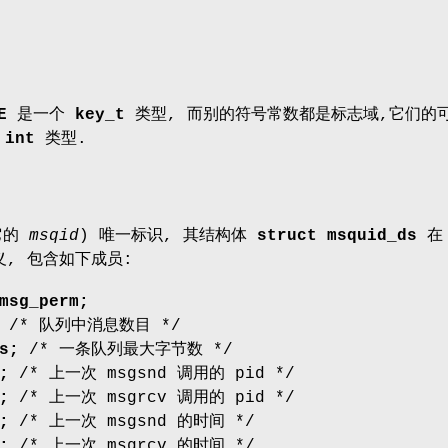
E
是一个
key_t
类型, 而别的符号常数都是标志域,它们的
成
int
类型.
它的
msqid
) 唯一标识, 其结构体
struct msquid_ds
在
, 包含如下成员:
msg_perm;
;
/* 队列中消息数目 */
es;
/* 一条队列最大字节数 */
d;
/* 上一次 msgsnd 调用的 pid */
d;
/* 上一次 msgrcv 调用的 pid */
e;
/* 上一次 msgsnd 的时间 */
e;
/* 上一次 msgrcv 的时间 */