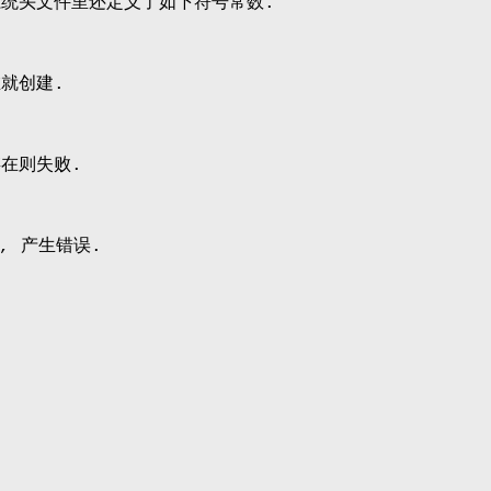
统头文件里还定义了如下符号常数:
在就创建.
存在则失败.
, 产生错误.