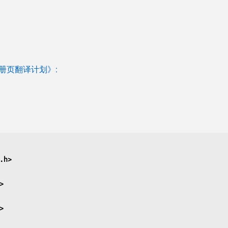
 手册页翻译计划》:
.h>
>
>