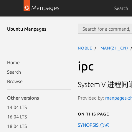
Manpages
Search
Ubuntu Manpages
noble
man(zh_CN)
ipc
Home
Search
Browse
System V 进
Provided by:
manpages-zh 
Other versions
14.04 LTS
On this page
16.04 LTS
SYNOPSIS 总览
18.04 LTS