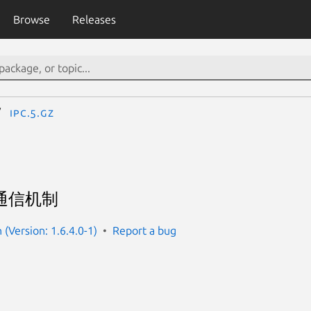
Browse
Releases
ipc.5.gz
程间通信机制
(Version: 1.6.4.0-1)
Report a bug