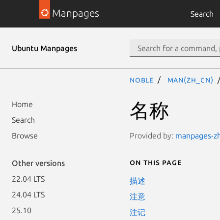
Manpages
Search
Ubuntu Manpages
noble
man(zh_CN)
名称
Home
Search
Provided by:
manpages-zh 
Browse
On this page
Other versions
22.04 LTS
描述
24.04 LTS
注意
25.10
注记