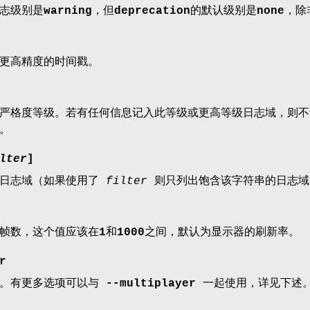
志级别是
warning
，但
deprecation
的默认级别是
none
，除
更高精度的时间戳。
的严格度等级。若有任何信息记入此等级或更高等级日志域，则
。
lter
]
的日志域（如果使用了
filter
则只列出饱含该字符串的日志域
帧数，这个值应该在
1
和
1000
之间，默认为显示器的刷新率。
r
戏。有更多选项可以与
--multiplayer
一起使用，详见下述