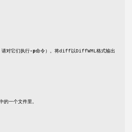
，请对它们执行
-p
命令）。将diff以DiffWML格式输出
录中的一个文件里。