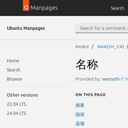
Manpages
Search
Ubuntu Manpages
noble
man(zh_CN)
名称
Home
Search
Provided by:
wesnoth-1.16
Browse
On this page
Other versions
22.04 LTS
摘要
24.04 LTS
描述
选项