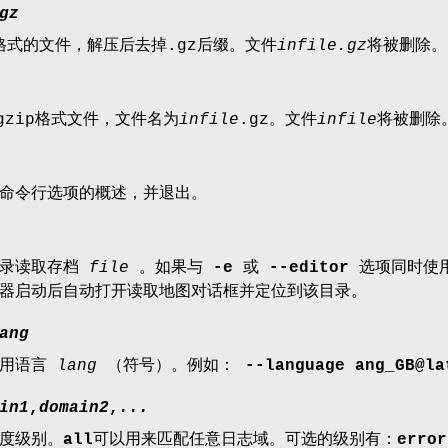
gz
p格式的文件，解压后去掉.gz后缀。文件
infile.gz
将被删除。
gzip格式文件，文件名为
infile
.gz。文件
infile
将被删除
命令行选项的概述，并退出。
目录读取存档
file
。如果与
-e
或
--editor
选项同时使
器启动后自动打开读取地图对话框并定位到该目录。
ang
使用语言
lang
（符号）。例如：
--language ang_GB@la
in1
,
domain2
,
...
度级别。
all
可以用来匹配任意日志域。可选的级别有：
error