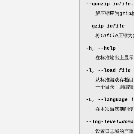
--gunzip
infile.
解压缩应为gzi
--gzip
infile
将
infile
压缩为
-h, --help
在标准输出上显示
-l, --load
file
从标准游戏存档
一个目录，则编辑
-L, --language
l
在本次游戏期间
--log-
level
=
doma
设置日志域的严重