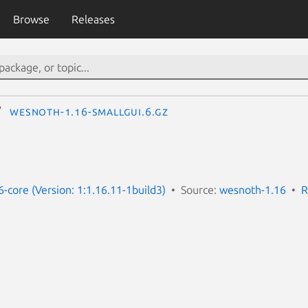
Browse
Releases
wesnoth-1.16-smallgui.6.gz
-core (Version: 1:1.16.11-1build3)
Source:
wesnoth-1.16
R