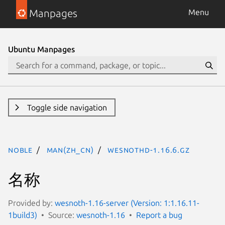
Manpages
Menu
Ubuntu Manpages
Toggle side navigation
noble
man(zh_CN)
wesnothd-1.16.6.gz
名称
Provided by:
wesnoth-1.16-server (Version: 1:1.16.11-
1build3)
Source:
wesnoth-1.16
Report a bug