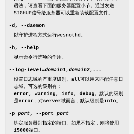
语法，请查看下面的
服务器配置
小节。通过发送
SIGHUP信号给服务器可以重新装载配置文件。
-d, --daemon
以守护进程方式运行wesnothd。
-h, --help
显示命令行选项的作用。
--log-
level
=
domain1
,
domain2
,
...
设置日志域的严重度级别。
all
可以用来匹配任意日
志域。可选的级别有：
error
,
warning
,
info
,
debug
。默认的级别
是
error
，对
server
域而言，默认级别是
info
。
-p
port
, --port
port
绑定服务器到指定的端口。如果不指定，则将使用
15000
端口。