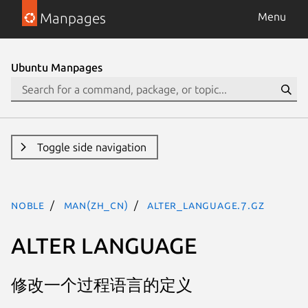
Manpages
Menu
Ubuntu Manpages
Toggle side navigation
noble
man(zh_CN)
alter_language.7.gz
ALTER LANGUAGE
修改一个过程语言的定义