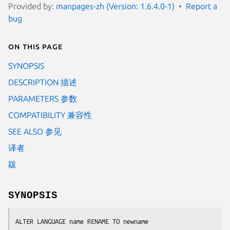
Provided by:
manpages-zh (Version: 1.6.4.0-1)
Report a
bug
On this page
SYNOPSIS
DESCRIPTION 描述
PARAMETERS 参数
COMPATIBILITY 兼容性
SEE ALSO 参见
译者
跋
SYNOPSIS
ALTER LANGUAGE 
name
 RENAME TO 
newname