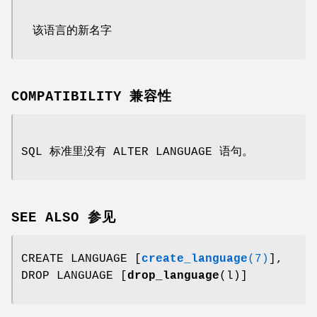
该语言的新名字
COMPATIBILITY 兼容性
SQL 标准里没有 ALTER LANGUAGE 语句。
SEE ALSO 参见
CREATE LANGUAGE [
create_language
(7)
],
DROP LANGUAGE [
drop_language
(l)]