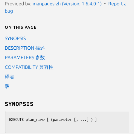
Provided by:
manpages-zh (Version: 1.6.4.0-1)
Report a
bug
On this page
SYNOPSIS
DESCRIPTION 描述
PARAMETERS 参数
COMPATIBILITY 兼容性
译者
跋
SYNOPSIS
EXECUTE 
plan_name
 [ (
parameter
 [, ...] ) ]
