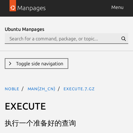
Manpages
Menu
Ubuntu Manpages
Toggle side navigation
noble
man(zh_CN)
execute.7.gz
EXECUTE
执行一个准备好的查询