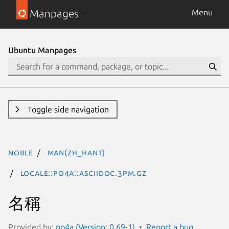
Manpages
Menu
Ubuntu Manpages
Toggle side navigation
noble
man(zh_Hant)
Locale::Po4a::AsciiDoc.3pm.gz
名稱
Provided by:
po4a (Version: 0.69-1)
Report a bug