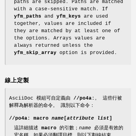
paths are skipped. Paths are matched
with a case-sensitive match. If
yfm_paths
and
yfm_keys
are used
together, values are included if
they are matched by at least one of
the options. Arrays values are
always returned unless the
yfm_skip_array
option is provided.
線上定製
AsciiDoc 模組可自定義由
//po4a:
。 這些行被
解釋為解析器的命令。 識別以下命令：
//po4a: macro
name
[
attribute list
]
這詳細描述
macro
的引數；
name
必須是有效的
宏名稱，如果必須翻譯目標，則以下劃線結束。