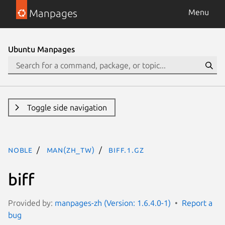
Manpages
Menu
Ubuntu Manpages
Toggle side navigation
noble
man(zh_TW)
biff.1.gz
biff
Provided by:
manpages-zh (Version: 1.6.4.0-1)
Report a
bug