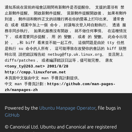
通知系統在當前終端會話期間有新郵件是否提醒你。 支援的選項有 禁
止新郵件提醒。 開啟新郵件提醒。 當新郵件提醒開啟後， 如果有郵件
到達， 郵件頭和郵件正文的頭幾行將在你的螢幕上打印出來。 通常會
在 或者 檔案中加上一個 命令， 好讓每次登入時自動執行。 透過 服
務非同步執行。 如果此服務沒有開啟， 就不做任何事情。 在這種情況
下， 或者需要同步提醒， 用 的 變數， 或者 的 變數。 此命令出現
於 。 ,和 biff 看來並不能一起工作。 這個問題是由於 tty 任然
是執行 su 命令的人所有， 這可能導致在改變你的會話的 biff 狀態
時出現 請把錯誤報告給 netbug@ftp.uk.linux.org。 並且附上
diffs/patches， 或者編譯錯誤日誌等，儘可能完整。
唐友
<tony_ty@263.net>
2001/8/28
http://cmpp.linuxforum.net
本頁面中文版由中文 man 手冊頁計劃提供。
中文 man 手冊頁計劃：
https://github.com/man-pages-
zh/manpages-zh
Powered by the
Ubuntu Manpage Operator
, file bugs in
GitHub
© Canonical Ltd. Ubuntu and Canonical are registered