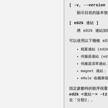
[ -v,
--version 
顯示目前的版本號
[ eD2k 連結 ]
將 eD2k 連結
可以使用以下幾種 eD
檔案連結 (ed2
伺服器連結 (ed
伺服器清單連結，
magnet 連結；
eMule 收藏庫
指定參數時的順序很重
ed2k <連結一> -t2
在「分類2」。