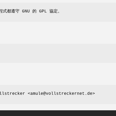
程式都遵守 GNU 的 GPL 協定。
trecker <amule@vollstreckernet.de>