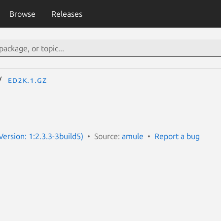
Browse
Releases
ed2k.1.gz
Version: 1:2.3.3-3build5)
Source:
amule
Report a bug