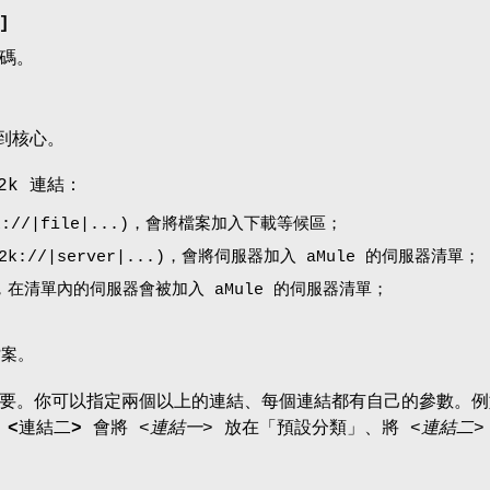
]
碼。
加到核心。
2k 連結：
k://|file|...)，會將檔案加入下載等候區；
2k://|server|...)，會將伺服器加入 aMule 的伺服器清單；
在清單內的伺服器會被加入 aMule 的伺服器清單；
檔案。
要。
你可以指定兩個以上的連結、每個連結都有自己的參數。例
<連結二>
會將
<連結一>
放在「預設分類」、將
<連結二>