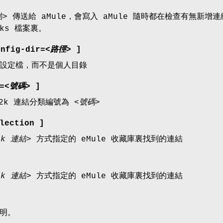
結>
傳送給 aMule，會寫入 aMule 隨時都在檢查有無新增連
inks 檔案裏。
onfig-dir
=
<路徑>
]
設定檔，而不是個人目錄
=
<號碼>
]
D2k 連結分類編號為
<號碼>
lection ]
2k 連結>
方式指定的 eMule 收藏庫裏找到的連結
2k 連結>
方式指定的 eMule 收藏庫裏找到的連結
明。