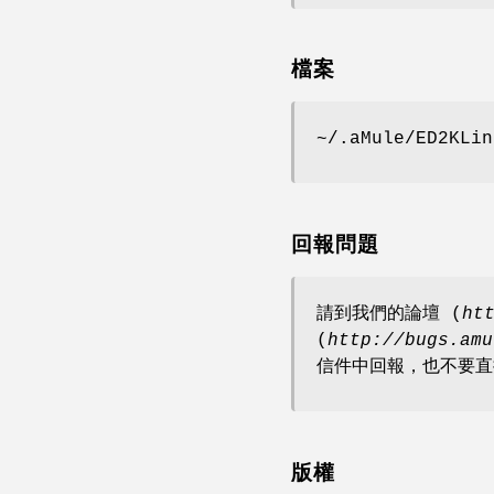
檔案
~/.aMule/ED2KLin
回報問題
請到我們的論壇 (
ht
(
http://bugs.amu
信件中回報，也不要直
版權