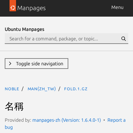
Manpages
Menu
Ubuntu Manpages
Toggle side navigation
noble
man(zh_TW)
fold.1.gz
名稱
Provided by:
manpages-zh (Version: 1.6.4.0-1)
Report a
bug