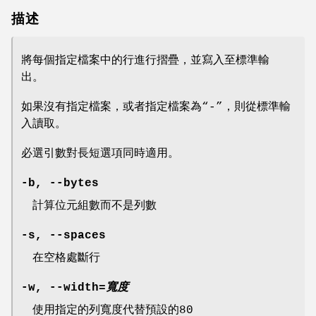
描述
將每個指定檔案中的行進行摺疊，並寫入至標準輸
出。
如果沒有指定檔案，或者指定檔案為“-”，則從標準輸
入讀取。
必選引數對長短選項同時適用。
-b
,
--bytes
計算位元組數而不是列數
-s
,
--spaces
在空格處斷行
-w
,
--width
=
寬度
使用指定的列寬度代替預設的80