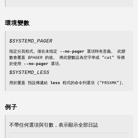
環境變數
$SYSTEMD_PAGER
指定分頁程式。僅在未指定
--no-pager
選項時有意義。 此變
數會覆蓋
$PAGER
的值。 將此變數設為空字串或 "cat" 等價
於使用
--no-pager
選項。
$SYSTEMD_LESS
用於覆蓋 預設傳遞給
less
程式的命令列選項 ("FRSXMK")。
例子
不帶任何選項與引數，表示顯示全部日誌