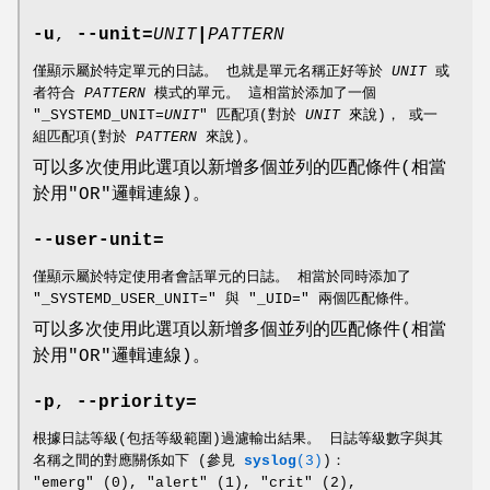
-u
,
--unit=
UNIT
|
PATTERN
僅顯示屬於特定單元的日誌。 也就是單元名稱正好等於
UNIT
或
者符合
PATTERN
模式的單元。 這相當於添加了一個
"_SYSTEMD_UNIT=
UNIT
" 匹配項(對於
UNIT
來說)， 或一
組匹配項(對於
PATTERN
來說)。
可以多次使用此選項以新增多個並列的匹配條件(相當
於用"OR"邏輯連線)。
--user-unit=
僅顯示屬於特定使用者會話單元的日誌。 相當於同時添加了
"_SYSTEMD_USER_UNIT=" 與 "_UID=" 兩個匹配條件。
可以多次使用此選項以新增多個並列的匹配條件(相當
於用"OR"邏輯連線)。
-p
,
--priority=
根據日誌等級(包括等級範圍)過濾輸出結果。 日誌等級數字與其
名稱之間的對應關係如下 (參見
syslog
(3)
)：
"emerg" (0), "alert" (1), "crit" (2),