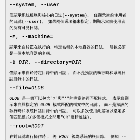
--system
,
--user
僅顯示系統服務與核心的日誌(
--system
)、 僅顯示當前使用者
的日誌(
--user
)。 如果兩個選項都未指定，則顯示當前使用者
的所有可見日誌。
-M
,
--machine=
顯示來自於正在執行的、特定名稱的本地容器的日誌。 引數必須
是一個本地容器的名稱。
-D
DIR
,
--directory=
DIR
僅顯示來自於特定目錄中的日誌， 而不是預設的執行時和系統日
誌目錄中的日誌。
--file=
GLOB
GLOB
是一個可以包含"?"與"*"的檔案路徑匹配模式。 表示僅顯
示來自與指定的
GLOB
模式匹配的檔案中的日誌， 而不是預設的
執行時和系統日誌目錄中的日誌。 可以多次使用此選項以指定多
個匹配模式(多個模式之間用"OR"邏輯連線)。
--root=
ROOT
在對日誌進行操作時， 將
ROOT
視為系統的根目錄。 例如
--