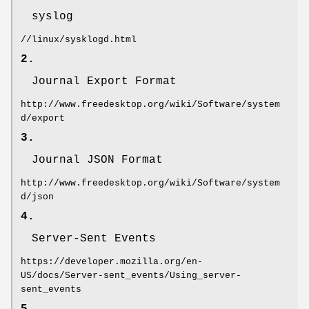
syslog
//linux/sysklogd.html
2.
Journal Export Format
http://www.freedesktop.org/wiki/Software/system
d/export
3.
Journal JSON Format
http://www.freedesktop.org/wiki/Software/system
d/json
4.
Server-Sent Events
https://developer.mozilla.org/en-
US/docs/Server-sent_events/Using_server-
sent_events