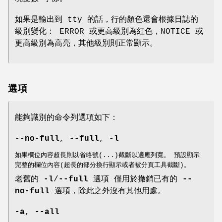
如果是輸出到 tty 的話，行的顏色還會根據日誌的
級別變化： ERROR 或更高級別為紅色，NOTICE 或
更高級別為高亮，其他級別則正常顯示。
選項
能夠識別的命令列選項如下：
--no-full
,
--full
,
-l
如果欄位內容超長則以省略號(...)截斷以適應列寬。 預設顯示
完整的欄位內容(超長的部分換行顯示或者被分頁工具截斷)。
老舊的
-l
/
--full
選項 僅用於撤銷已有的
--
no-full
選項，除此之外沒有其他用處。
-a
,
--all