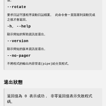
值。
--rotate
要求日誌守護程序滾動日誌檔案。 此命令會一直阻塞到滾動完成
之後才會返回。
-h
,
--help
顯示簡短的幫助資訊並退出。
--version
顯示簡短的版本資訊並退出。
--no-pager
不將程式的輸出內容管道(pipe)給分頁程式。
退出狀態
返回值為 0 表示成功， 非零返回值表示失敗程式
碼。