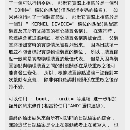
了一個可執行指令碼， 那麼它實際上相當於是一個對
"_COMM=" 欄位的匹配(僅匹配指令碼的檔名)。 如
果路徑指向了一個裝置節點， 那麼它實際上相當於是
一個對 "_KERNEL_DEVICE=" 欄位的匹配(匹配該
裝置及其所有父裝置的核心裝置名稱)。 在查詢時，
軟連線會被追蹤到底，核心裝置名稱將被合成， 父裝
置將按照當時的實際情況被提列出來。 因為日誌項一
般並不包含標記實際物理裝置的欄位， 所以，裝置節
點一般就是實際物理裝置的最佳代表。 但是又因為裝
置節點與物理裝置之間的對應關係在系統重啟之後可
能會發生變化， 所以，根據裝置節點過濾日誌僅對本
次啟動有意義， 除非你能確認對應關係在重啟之後保
持不變。
可以使用
--boot
,
--unit=
等選項 進一步附加
額外的約束條件(相當於使用"AND"邏輯連線)。
最終的輸出結果來自所有可訪問的日誌檔案的綜合，
無論這些日誌檔案是否正在滾動或者正在被寫入， 也