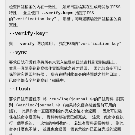
檢查日誌檔案的內在一致性。 如果日誌檔案在生成時開啟了FSS
特性， 並且使用
--verify-key=
指定了FSS
的"verification key"， 那麼，同時還將驗證日誌檔案的真
實性。
--verify-key=
與
--verify
選項連用， 指定FSS的"verification key"
--sync
要求日誌守護程序將所有未寫入磁碟的日誌資料刷寫到磁碟上，
並且一直阻塞到刷寫操作實際完成之後才返回。 因此該命令可以
保證當它返回的時候， 所有在呼叫此命令的時間點之前的日誌，
已經全部安全的刷寫到了磁碟中。
--flush
要求日誌守護程序 將 /run/log/journal 中的日誌資料 刷寫
到 /var/log/journal 中 (如果持久儲存裝置當前可用的
話)。 此操作會一直阻塞到操作完成之後才會返回， 因此可以確
保在該命令返回時， 資料轉移確實已經完成。 注意，此命令僅執
行一個單獨的、一次性的轉移動作， 若沒有資料需要轉移， 則此
命令什麼也不做， 並且也會返回一個表示操作已正確完成的返回