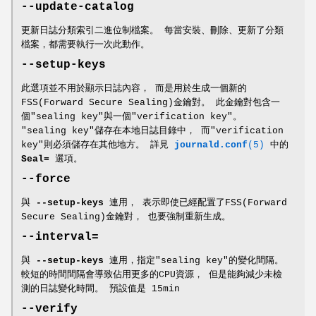
--update-catalog
更新日誌分類索引二進位制檔案。 每當安裝、刪除、更新了分類
檔案，都需要執行一次此動作。
--setup-keys
此選項並不用於顯示日誌內容， 而是用於生成一個新的
FSS(Forward Secure Sealing)金鑰對。 此金鑰對包含一
個"sealing key"與一個"verification key"。
"sealing key"儲存在本地日誌目錄中， 而"verification
key"則必須儲存在其他地方。 詳見
journald.conf
(5)
中的
Seal=
選項。
--force
與
--setup-keys
連用， 表示即使已經配置了FSS(Forward
Secure Sealing)金鑰對， 也要強制重新生成。
--interval=
與
--setup-keys
連用，指定"sealing key"的變化間隔。
較短的時間間隔會導致佔用更多的CPU資源， 但是能夠減少未檢
測的日誌變化時間。 預設值是 15min
--verify