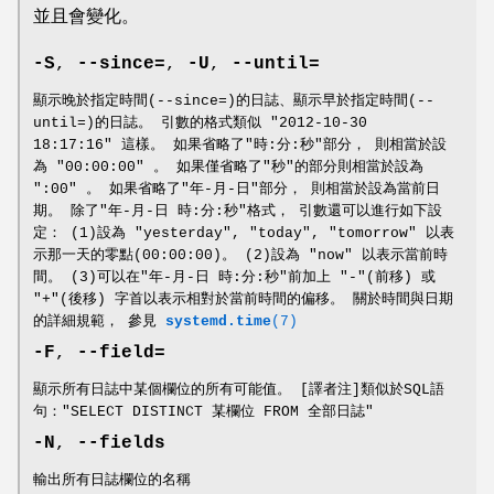
並且會變化。
-S
,
--since=
,
-U
,
--until=
顯示晚於指定時間(--since=)的日誌、顯示早於指定時間(--
until=)的日誌。 引數的格式類似 "2012-10-30
18:17:16" 這樣。 如果省略了"時:分:秒"部分， 則相當於設
為 "00:00:00" 。 如果僅省略了"秒"的部分則相當於設為
":00" 。 如果省略了"年-月-日"部分， 則相當於設為當前日
期。 除了"年-月-日 時:分:秒"格式， 引數還可以進行如下設
定： (1)設為 "yesterday", "today", "tomorrow" 以表
示那一天的零點(00:00:00)。 (2)設為 "now" 以表示當前時
間。 (3)可以在"年-月-日 時:分:秒"前加上 "-"(前移) 或
"+"(後移) 字首以表示相對於當前時間的偏移。 關於時間與日期
的詳細規範， 參見
systemd.time
(7)
-F
,
--field=
顯示所有日誌中某個欄位的所有可能值。 [譯者注]類似於SQL語
句："SELECT DISTINCT 某欄位 FROM 全部日誌"
-N
,
--fields
輸出所有日誌欄位的名稱