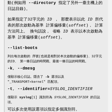
動(例如用
--directory
指定了另外一臺主機上的
日誌目錄)。
如果指定了32字元的
ID
， 那麼表示以此
ID
所代
表的那次啟動為基準 計算偏移量(
±offset
)， 計算
方法同上。 換句話說， 省略
ID
表示以本次啟動為
基準 計算偏移量(
±offset
)。
--list-boots
列出每次啟動的 序號(也就是相對於本次啟動的偏移量)、32字元
的ID、 第一條日誌的時間戳、最後一條日誌的時間戳。
-k
,
--dmesg
僅顯示核心日誌。隱含了
-b
選項以及
"_TRANSPORT=kernel" 匹配項。
-t
,
--identifier=
SYSLOG_IDENTIFIER
僅顯示
syslog
[1] 識別符為
SYSLOG_IDENTIFIER
的日誌
項。
可以多次使用該選項以指定多個識別符。