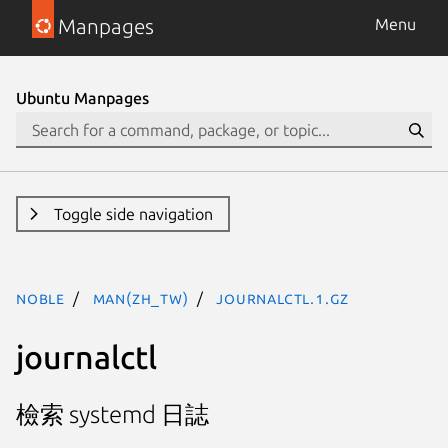
Manpages
Menu
Ubuntu Manpages
Toggle side navigation
noble
man(zh_TW)
journalctl.1.gz
journalctl
檢索 systemd 日誌