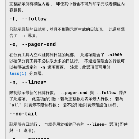
完整顯示所有欄位內容， 即使其中包含不可列印字元或者欄位內
容超長。
-f
,
--follow
只顯示最新的日誌項，並且不斷顯示新生成的日誌項。 此選項隱
含了 -n 選項。
-e
,
--pager-end
在分頁工具內立即跳轉到日誌的尾部。 此選項隱含了
-n1000
以確保分頁工具不必快取太多的日誌行。 不過這個隱含的行數可
以被明確設定的
-n
選項覆蓋。 注意，此選項僅可用於
less
(1)
分頁器。
-n
,
--lines=
限制顯示最新的日誌行數。
--pager-end
與
--follow
隱含
了此選項。 此選項的引數：若為正整數則表示最大行數； 若為
"all" 則表示不限制行數； 若不設引數則表示預設值10行。
--no-tail
顯示所有日誌行， 也就是用於撤銷已有的
--lines=
選項(即使
與 -f 連用)。