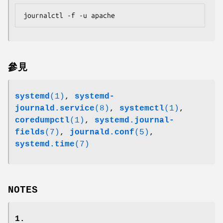
journalctl -f -u apache
參見
systemd
(1)
,
systemd-
journald.service
(8)
,
systemctl
(1)
,
coredumpctl
(1)
,
systemd.journal-
fields
(7)
,
journald.conf
(5)
,
systemd.time
(7)
NOTES
1.