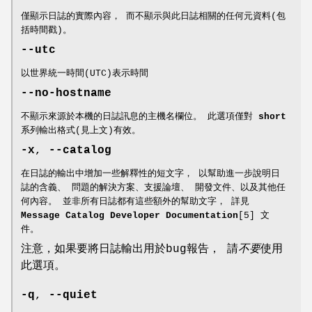
僅顯示日誌的實際內容， 而不顯示與此日誌相關的任何元資料(包
括時間戳)。
--utc
以世界統一時間(UTC)表示時間
--no-hostname
不顯示來源於本機的日誌訊息的主機名欄位。 此選項僅對
short
系列輸出格式(見上文)有效。
-x
,
--catalog
在日誌的輸出中增加一些解釋性的短文字， 以幫助進一步說明日
誌的含義、 問題的解決方案、支援論壇、 開發文件、以及其他任
何內容。 並非所有日誌都有這些額外的幫助文字， 詳見
Message Catalog Developer Documentation
[5] 文
件。
注意，如果要將日誌輸出用於bug報告， 請
不要
使用
此選項。
-q
,
--quiet