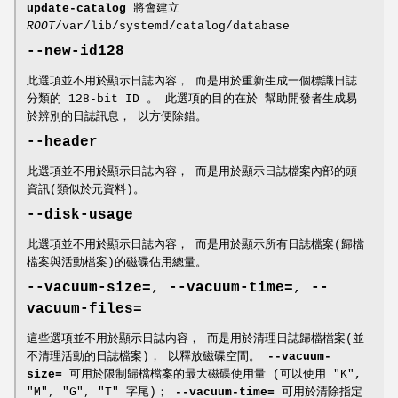
update-catalog
將會建立
ROOT
/var/lib/systemd/catalog/database
--new-id128
此選項並不用於顯示日誌內容， 而是用於重新生成一個標識日誌
分類的 128-bit ID 。 此選項的目的在於 幫助開發者生成易
於辨別的日誌訊息， 以方便除錯。
--header
此選項並不用於顯示日誌內容， 而是用於顯示日誌檔案內部的頭
資訊(類似於元資料)。
--disk-usage
此選項並不用於顯示日誌內容， 而是用於顯示所有日誌檔案(歸檔
檔案與活動檔案)的磁碟佔用總量。
--vacuum-size=
,
--vacuum-time=
,
--
vacuum-files=
這些選項並不用於顯示日誌內容， 而是用於清理日誌歸檔檔案(並
不清理活動的日誌檔案)， 以釋放磁碟空間。
--vacuum-
size=
可用於限制歸檔檔案的最大磁碟使用量 (可以使用 "K",
"M", "G", "T" 字尾)；
--vacuum-time=
可用於清除指定