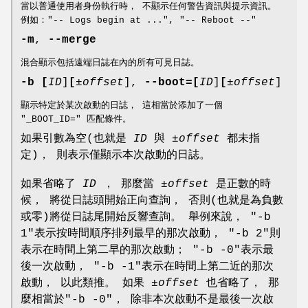
當以普通使用者身份執行時， 不顯示任何警告資訊與提示資訊。
例如："-- Logs begin at ...", "-- Reboot --"
-m
,
--merge
混合顯示包括遠端日誌在內的所有可見日誌。
-b
[
ID
]
[
±offset
],
--boot=
[
ID
]
[
±offset
]
顯示特定於某次啟動的日誌， 這相當於添加了一個
"_BOOT_ID=" 匹配條件。
如果引數為空(也就是
ID
與
±offset
都未指
定)， 則表示僅顯示本次啟動的日誌。
如果省略了
ID
， 那麼當
±offset
是正數的時
候， 將從日誌頭開始正向查詢， 否則(也就是為負數
或零)將從日誌尾開始反響查詢。 舉例來說， "-b
1"表示按時間順序排列最早的那次啟動， "-b 2"則
表示在時間上第二早的那次啟動； "-b -0"表示最
後一次啟動， "-b -1"表示在時間上第二近的那次
啟動， 以此類推。 如果
±offset
也省略了， 那
麼相當於"-b -0"， 除非本次啟動不是最後一次啟