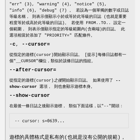
"err" (3), "warning" (4), "notice" (5),
"info" (6), "debug" (7) 。 若設為一個單獨的數字或日誌
等級名稱， 則表示僅顯示小於或等於此等級的日誌 (也就是重要
程度等於或高於此等級的日誌)。 若使用 FROM..TO.. 設定一
個範圍， 則表示僅顯示指定的等級範圍內(含兩端)的日誌。 此
選項相當於添加了 "PRIORITY=" 匹配條件。
-c
,
--cursor=
從指定的遊標(cursor)開始顯示日誌。 [提示]每條日誌都有一
個"__CURSOR"欄位，類似於該條日誌的指紋。
--after-cursor=
從指定的遊標(cursor)
之後
開始顯示日誌。 如果使用了
--
show-cursor
選項， 則也會顯示遊標本身。
--show-cursor
在最後一條日誌之後顯示遊標， 類似下面這樣，以"--"開頭：
-- cursor: s=0639...
遊標的具體格式是私有的(也就是沒有公開的規範)，