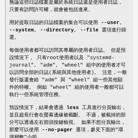
無論這些日誌檔案是屬於系統日誌還是使用者日誌，
只要有訪問許可權，就會被包括進來。
用於提取日誌的日誌檔案的集合可以使用
--user
,
--system
,
--directory
,
--file
選項進行篩
選。
每個使用者都可以訪問其專屬的使用者日誌。 但是預
設情況下， 只有root使用者以及 "systemd-
journal", "adm", "wheel" 組中的使用者才可
以訪問全部的日誌(系統與其他使用者)。 注意，一般
發行版還會給 "adm" 與 "wheel" 組一些其他額
外的特權。 例如 "wheel" 組的使用者一般都可以
執行一些系統管理任務。
預設情況下，結果會透過
less
工具進行分頁輸出，
並且超長行會在螢幕邊緣被截斷。 不過，被截掉的部
分可以透過左右箭頭按鍵檢視。 如果不想分頁輸出，
那麼可以使用
--no-pager
選項，參見下面的"環
境變數"小節。