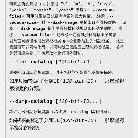
時間之前的歸檔 (可以使用 "s", "m", "h", "days",
"weeks", "months", "years" 字尾)；
--vacuum-
files=
可用於限制日誌歸檔檔案的最大數量。 注意，
--
vacuum-size=
對
--disk-usage
的輸出僅有間接效果， 因
為
--disk-usage
輸出的是歸檔日誌與活動日誌的總量。 同
樣，
--vacuum-files=
也未必一定會減少日誌檔案的總數，
因為它同樣僅作用於歸檔檔案而不會刪除活動的日誌檔案。 此三
個選項可以同時使用，以同時從三個維度去限制歸檔檔案。 若將
某選項設為零，則表示取消此選項的限制。
--list-catalog
[
128-bit-ID...
]
簡要列出日誌分類資訊， 其中包括對分類資訊的簡要描述。
如果明確指定了分類ID(
128-bit-ID
)， 那麼僅顯
示指定的分類。
--dump-catalog
[
128-bit-ID...
]
詳細列出日誌分類資訊 (格式與 .catalog 檔案相同)。
如果明確指定了分類ID(
128-bit-ID
)， 那麼僅顯
示指定的分類。