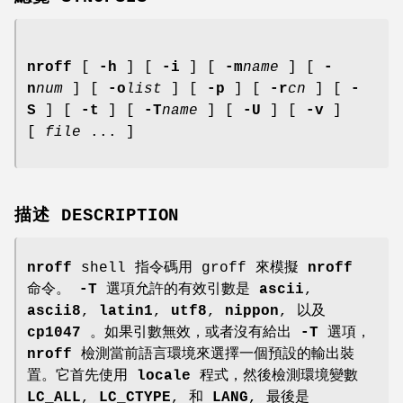
nroff
[
-h
] [
-i
] [
-m
name
] [
-
n
num
] [
-o
list
] [
-p
] [
-r
cn
] [
-
S
] [
-t
] [
-T
name
] [
-U
] [
-v
]
[
file
... ]
描述 DESCRIPTION
nroff
shell 指令碼用 groff 來模擬
nroff
命令。
-T
選項允許的有效引數是
ascii
,
ascii8
,
latin1
,
utf8
,
nippon
, 以及
cp1047
。如果引數無效，或者沒有給出
-T
選項，
nroff
檢測當前語言環境來選擇一個預設的輸出裝
置。它首先使用
locale
程式，然後檢測環境變數
LC_ALL
,
LC_CTYPE
, 和
LANG
, 最後是