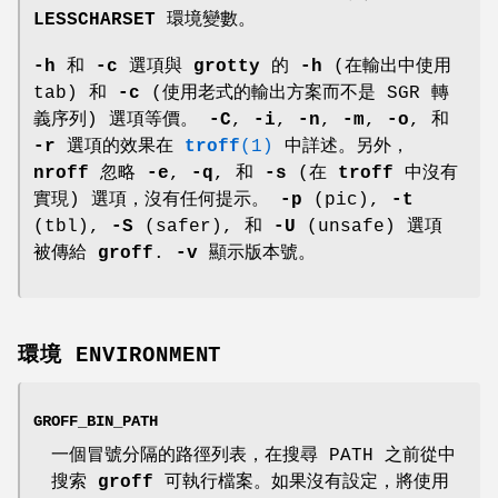
LESSCHARSET
環境變數。
-h
和
-c
選項與
grotty
的
-h
(在輸出中使用
tab) 和
-c
(使用老式的輸出方案而不是 SGR 轉
義序列) 選項等價。
-C
,
-i
,
-n
,
-m
,
-o
, 和
-r
選項的效果在
troff
(1)
中詳述。另外，
nroff
忽略
-e
,
-q
, 和
-s
(在
troff
中沒有
實現) 選項，沒有任何提示。
-p
(pic),
-t
(tbl),
-S
(safer), 和
-U
(unsafe) 選項
被傳給
groff
.
-v
顯示版本號。
環境 ENVIRONMENT
GROFF_BIN_PATH
一個冒號分隔的路徑列表，在搜尋 PATH 之前從中
搜索
groff
可執行檔案。如果沒有設定，將使用