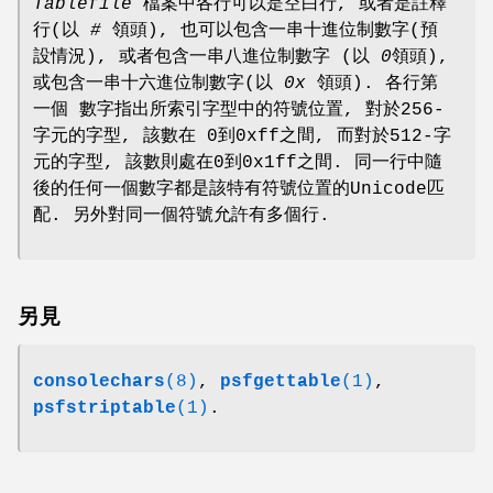
Tablefile
檔案中各行可以是空白行, 或者是註釋
行(以
#
領頭), 也可以包含一串十進位制數字(預
設情況), 或者包含一串八進位制數字 (以
0
領頭),
或包含一串十六進位制數字(以
0x
領頭). 各行第
一個 數字指出所索引字型中的符號位置, 對於256-
字元的字型, 該數在 0到0xff之間, 而對於512-字
元的字型, 該數則處在0到0x1ff之間. 同一行中隨
後的任何一個數字都是該特有符號位置的Unicode匹
配. 另外對同一個符號允許有多個行.
另見
consolechars
(8)
,
psfgettable
(1)
,
psfstriptable
(1)
.