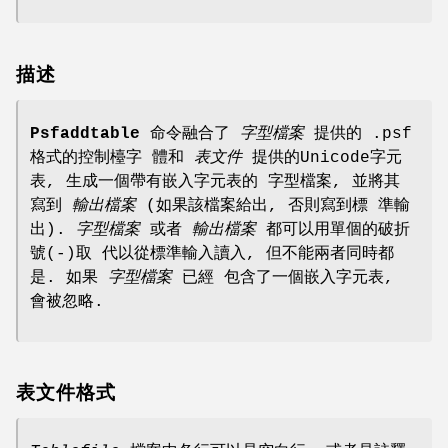
描述
Psfaddtable
命令融合了
字型檔案
提供的 .psf
格式的控制檯字 體和
表文件
提供的Unicode字元
表, 生成一個帶有嵌入字元表的 字型檔案, 並將其
寫到
輸出檔案
(如果該檔案給出, 否則寫到標 準輸
出).
字型檔案
或者
輸出檔案
都可以用單個的破折
號(-)取 代以從標準輸入讀入, 但不能兩者同時都
是. 如果
字型檔案
已經 包含了一個嵌入字元表,
會被忽略.
表文件格式