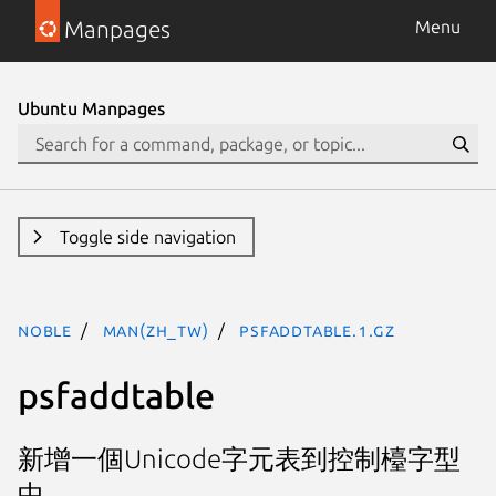
Manpages
Menu
Ubuntu Manpages
Toggle side navigation
noble
man(zh_TW)
psfaddtable.1.gz
psfaddtable
新增一個Unicode字元表到控制檯字型
中