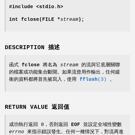
#include <stdio.h>
int fclose(FILE *
stream
);
DESCRIPTION 描述
函式
fclose
將名為
stream
的流與它底層關聯
的檔案或功能集合斷開。如果流曾用作輸出，任何緩
衝的資料都將首先被寫入，使用
fflush
(3)
。
RETURN VALUE 返回值
成功執行返回 0，否則返回
EOF
並設定全域性變數
errno
來指示錯誤發生。任何一種情況下，對流再進