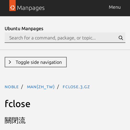
Manpages
Menu
Ubuntu Manpages
Toggle side navigation
noble
man(zh_TW)
fclose.3.gz
fclose
關閉流