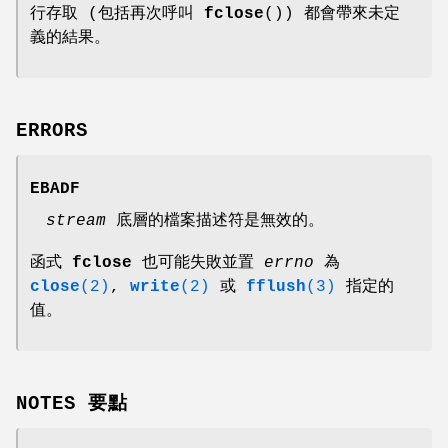
行存取 (包括再次呼叫
fclose
()) 都會帶來未定
義的結果。
ERRORS
EBADF
stream
底層的檔案描述符是無效的。
函式
fclose
也可能失敗並置
errno
為
close
(2)
,
write
(2)
或
fflush
(3)
指定的
值。
NOTES 要點