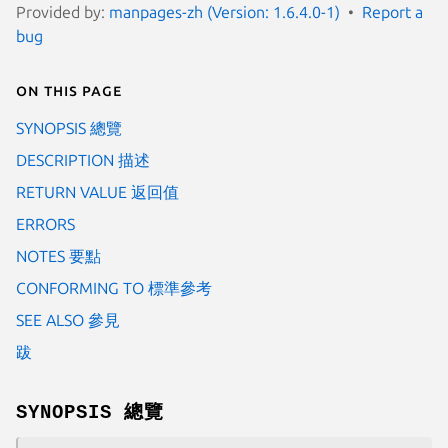
Provided by:
manpages-zh (Version: 1.6.4.0-1)
Report a
bug
On this page
SYNOPSIS 總覽
DESCRIPTION 描述
RETURN VALUE 返回值
ERRORS
NOTES 要點
CONFORMING TO 標準參考
SEE ALSO 參見
跋
SYNOPSIS 總覽