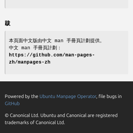
跋
本頁面中文版由中文 man 手冊頁計劃提供。
中文 man 手冊頁計劃：
https://github.com/man-pages-
zh/manpages-zh
Powered by the
Ubuntu Manpage Operator
, file bugs in
GitHub
© Canonical Ltd. Ubuntu and Canonical are registered
trademarks of Canonical Ltd.