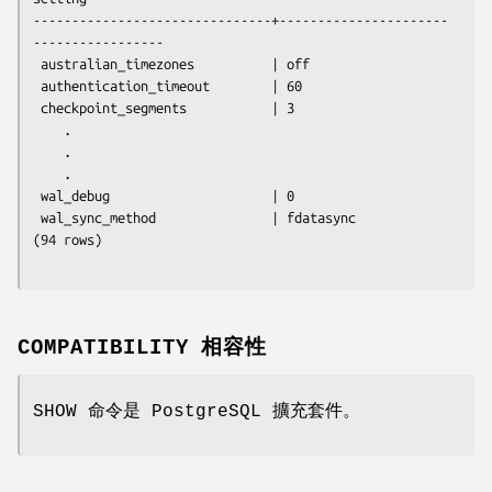
-------------------------------+----------------------
-----------------

 australian_timezones          | off

 authentication_timeout        | 60

 checkpoint_segments           | 3

    .

    .

    .

 wal_debug                     | 0

 wal_sync_method               | fdatasync

(94 rows)

COMPATIBILITY 相容性
SHOW 命令是 PostgreSQL 擴充套件。