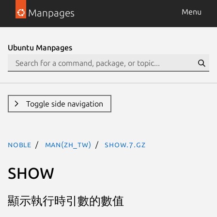
Manpages
Menu
Ubuntu Manpages
Toggle side navigation
noble
man(zh_TW)
show.7.gz
SHOW
顯示執行時引數的數值