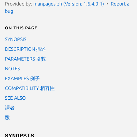
Provided by:
manpages-zh (Version: 1.6.4.0-1)
Report a
bug
On this page
SYNOPSIS
DESCRIPTION 描述
PARAMETERS 引數
NOTES
EXAMPLES 例子
COMPATIBILITY 相容性
SEE ALSO
譯者
跋
SYNOPSIS