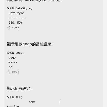
SHOW DateStyle;

 DateStyle

-----------

 ISO, MDY

(1 row)

顯示引數geqo的當前設定：
SHOW geqo;

 geqo

------

 on

(1 row)

顯示所有設定：
SHOW ALL;

             name              |                
setting
