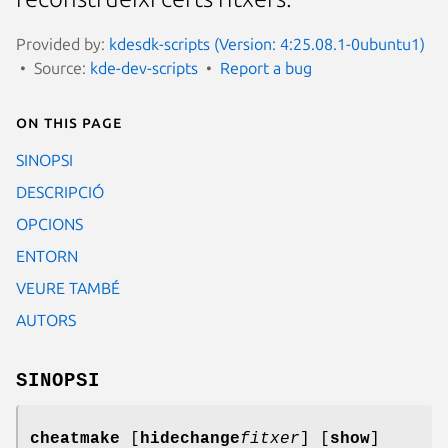
Provided by:
kdesdk-scripts (Version: 4:25.08.1-0ubuntu1)
Source:
kde-dev-scripts
Report a bug
On this page
SINOPSI
DESCRIPCIÓ
OPCIONS
ENTORN
VEURE TAMBÉ
AUTORS
SINOPSI
cheatmake
[
hidechange
fitxer
] [
show
]