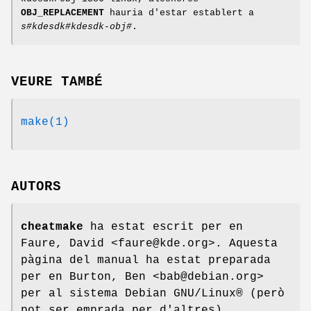
OBJ_REPLACEMENT
hauria d'estar establert a
s#kdesdk#kdesdk-obj#
.
VEURE TAMBÉ
make(1)
AUTORS
cheatmake
ha estat escrit per en
Faure, David <faure@kde.org>. Aquesta
pàgina del manual ha estat preparada
per en Burton, Ben <bab@debian.org>
per al sistema Debian GNU/Linux® (però
pot ser emprada per d'altres).