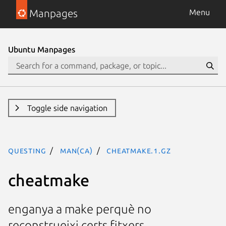
Manpages
Menu
Ubuntu Manpages
Toggle side navigation
questing
man(ca)
cheatmake.1.gz
cheatmake
enganya a make perquè no
reconstrueixi certs fitxers.