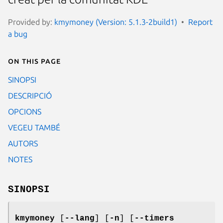
Provided by:
kmymoney (Version: 5.1.3-2build1)
Report
a bug
On this page
SINOPSI
DESCRIPCIÓ
OPCIONS
VEGEU TAMBÉ
AUTORS
NOTES
SINOPSI
kmymoney
[
--lang
] [
-n
] [
--timers