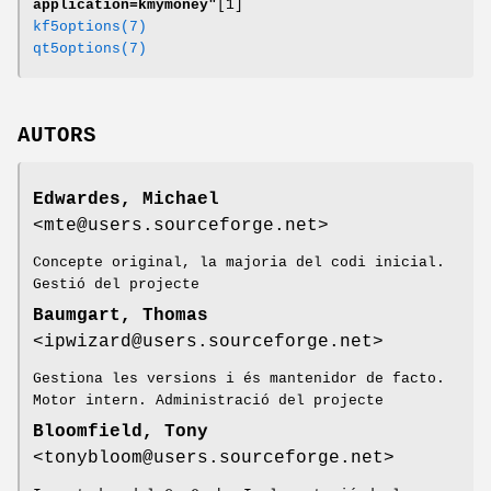
application=kmymoney"
[1]
kf5options(7)
qt5options(7)
AUTORS
Edwardes, Michael
<mte@users.sourceforge.net>
Concepte original, la majoria del codi inicial.
Gestió del projecte
Baumgart, Thomas
<ipwizard@users.sourceforge.net>
Gestiona les versions i és mantenidor de facto.
Motor intern. Administració del projecte
Bloomfield, Tony
<tonybloom@users.sourceforge.net>