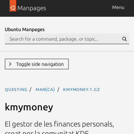
Manpages
Menu
Ubuntu Manpages
Toggle side navigation
questing
man(ca)
kmymoney.1.gz
kmymoney
El gestor de les finances personals,
creat per la comunitat KDE