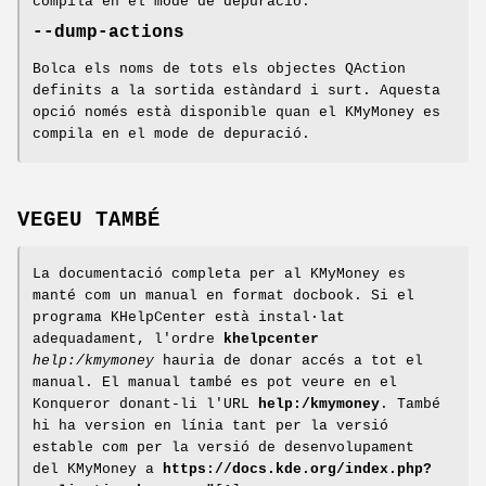
compila en el mode de depuració.
--dump-actions
Bolca els noms de tots els objectes QAction
definits a la sortida estàndard i surt. Aquesta
opció només està disponible quan el KMyMoney es
compila en el mode de depuració.
VEGEU TAMBÉ
La documentació completa per al KMyMoney es
manté com un manual en format docbook. Si el
programa KHelpCenter està instal⋅lat
adequadament, l'ordre
khelpcenter
help:/kmymoney
hauria de donar accés a tot el
manual. El manual també es pot veure en el
Konqueror donant-li l'URL
help:/kmymoney
. També
hi ha version en línia tant per la versió
estable com per la versió de desenvolupament
del KMyMoney a
https://docs.kde.org/index.php?