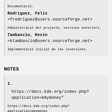
Documentació.
Rodriguez, Felix
<frodriguez@users.sourceforge.net>
Administració del projecte, versions anteriors.
Tambascio, Kevin
<ktambascio@users.sourceforge.net>
Implementació inicial de les inversions.
NOTES
1.
https://docs.kde.org/index.php?
application=kmymoney"
https://docs.kde.org/index.php?
application=kmymoney