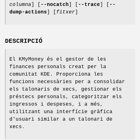
columna
] [
--nocatch
] [
--trace
] [
--
dump-actions
] [
fitxer
]
DESCRIPCIÓ
El KMyMoney és el gestor de les
finances personals creat per la
comunitat KDE. Proporciona les
funcions necessàries per a consolidar
els talonaris de xecs, gestionar els
préstecs personals, categoritzar els
ingressos i despeses, i a més,
utilitzant una interfície gràfica
d'usuari similar a un talonari de
xecs.