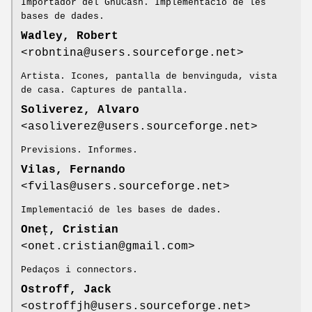
Importador del GnuCash. Implementació de les
bases de dades.
Wadley, Robert
<robntina@users.sourceforge.net>
Artista. Icones, pantalla de benvinguda, vista
de casa. Captures de pantalla.
Soliverez, Alvaro
<asoliverez@users.sourceforge.net>
Previsions. Informes.
Vilas, Fernando
<fvilas@users.sourceforge.net>
Implementació de les bases de dades.
Oneț, Cristian
<onet.cristian@gmail.com>
Pedaços i connectors.
Ostroff, Jack
<ostroffjh@users.sourceforge.net>