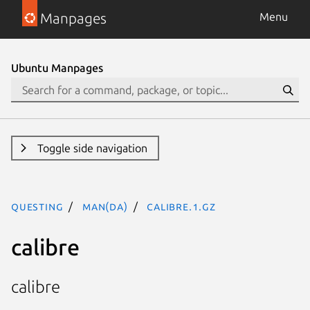
Manpages
Menu
Ubuntu Manpages
Toggle side navigation
questing
man(da)
calibre.1.gz
calibre
calibre