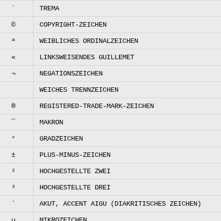
¨
TREMA
©
COPYRIGHT-ZEICHEN
ª
WEIBLICHES ORDINALZEICHEN
«
LINKSWEISENDES GUILLEMET
¬
NEGATIONSZEICHEN
WEICHES TRENNZEICHEN
®
REGISTERED-TRADE-MARK-ZEICHEN
¯
MAKRON
°
GRADZEICHEN
±
PLUS-MINUS-ZEICHEN
²
HOCHGESTELLTE ZWEI
³
HOCHGESTELLTE DREI
´
AKUT, ACCENT AIGU (DIAKRITISCHES ZEICHEN)
µ
MIKROZEICHEN