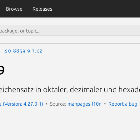
Browse
Releases
iso-8859-9.7.gz
9
eichensatz in oktaler, dezimaler und hexa
(Version: 4.27.0-1)
Source:
manpages-l10n
Report a bug