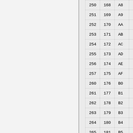
250
168
A8
251
169
A9
252
170
AA
253
171
AB
254
172
AC
255
173
AD
256
174
AE
257
175
AF
260
176
B0
261
177
B1
262
178
B2
263
179
B3
264
180
B4
265
181
B5