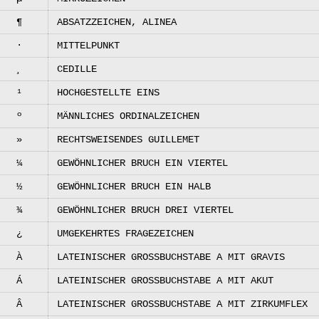
¶
ABSATZZEICHEN, ALINEA
·
MITTELPUNKT
¸
CEDILLE
¹
HOCHGESTELLTE EINS
º
MÄNNLICHES ORDINALZEICHEN
»
RECHTSWEISENDES GUILLEMET
¼
GEWÖHNLICHER BRUCH EIN VIERTEL
½
GEWÖHNLICHER BRUCH EIN HALB
¾
GEWÖHNLICHER BRUCH DREI VIERTEL
¿
UMGEKEHRTES FRAGEZEICHEN
À
LATEINISCHER GROSSBUCHSTABE A MIT GRAVIS
Á
LATEINISCHER GROSSBUCHSTABE A MIT AKUT
Â
LATEINISCHER GROSSBUCHSTABE A MIT ZIRKUMFLEX