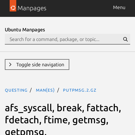
Manpages
Menu
Ubuntu Manpages
Toggle side navigation
questing
man(es)
putpmsg.2.gz
afs_syscall, break, fattach,
fdetach, ftime, getmsg,
getpmsg,