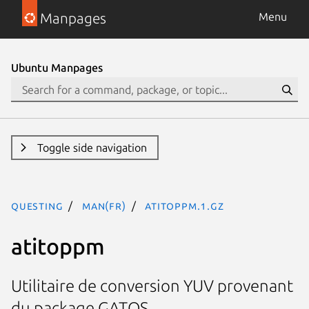
Manpages
Menu
Ubuntu Manpages
Toggle side navigation
questing
man(fr)
atitoppm.1.gz
atitoppm
Utilitaire de conversion YUV provenant
du package GATOS.