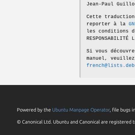
Jean-Paul Guillo
Cette traduction
reporter à la
GN
les conditions d
RESPONSABILITÉ L
Si vous découvre
manuel, veuille
french@lists.deb
Powered by the
Ubuntu Manpage Operator
, file bugs i
© Canonical Ltd. Ubuntu and Canonical are registered t