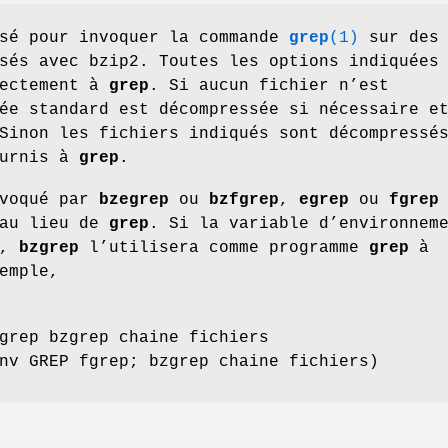
sé pour invoquer la commande
grep
(1)
sur des
sés avec bzip2. Toutes les options indiquées
rectement à
grep
. Si aucun fichier n’est
ée standard est décompressée si nécessaire e
Sinon les fichiers indiqués sont décompressé
ournis à
grep
.
voqué par
bzegrep
ou
bzfgrep
,
egrep
ou
fgrep
 au lieu de
grep
. Si la variable d’environnem
e,
bzgrep
l’utilisera comme programme
grep
à
emple,
grep bzgrep chaine fichiers
nv GREP fgrep; bzgrep chaine fichiers)