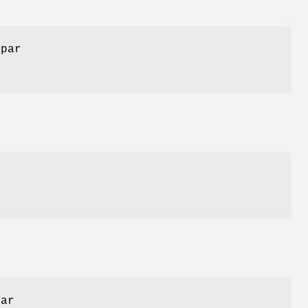
 par
,
par