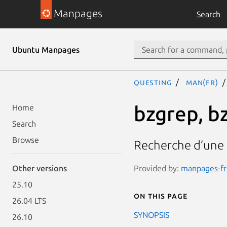
Manpages
Search
Ubuntu Manpages
questing
man(fr)
bzgrep, b
Home
Search
Browse
Recherche d’une
Provided by:
manpages-fr 
Other versions
25.10
On this page
26.04 LTS
SYNOPSIS
26.10