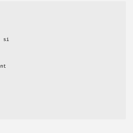
t
s si
ent