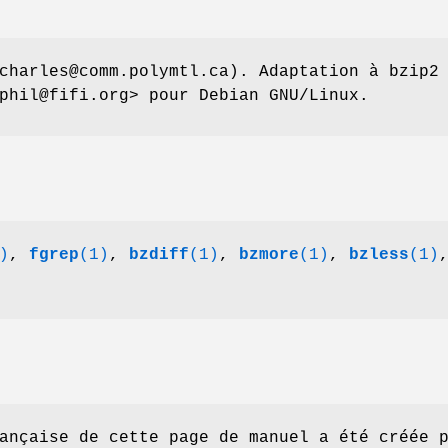
charles@comm.polymtl.ca). Adaptation à bzip2
phil@fifi.org> pour Debian GNU/Linux.
)
,
fgrep
(1)
,
bzdiff
(1)
,
bzmore
(1)
,
bzless
(1)
ançaise de cette page de manuel a été créée 