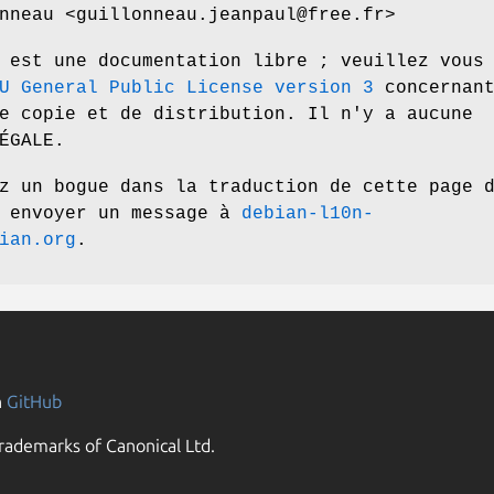
nneau <guillonneau.jeanpaul@free.fr>
 est une documentation libre ; veuillez vous
U General Public License version 3
concernan
e copie et de distribution. Il n'y a aucune
ÉGALE.
z un bogue dans la traduction de cette page 
z envoyer un message à
debian-l10n-
ian.org
.
n
GitHub
rademarks of Canonical Ltd.