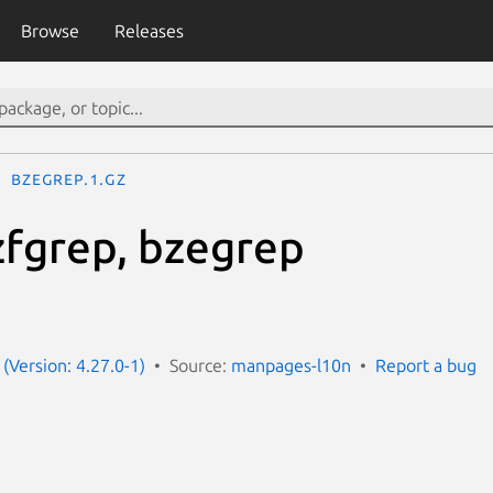
Browse
Releases
bzegrep.1.gz
zfgrep, bzegrep
(Version: 4.27.0-1)
Source:
manpages-l10n
Report a bug