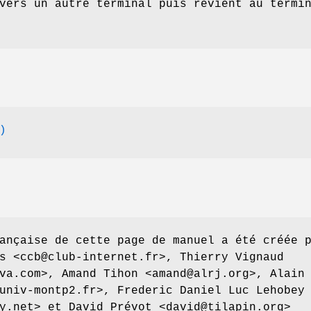
vers un autre terminal puis revient au termi
)
ançaise de cette page de manuel a été créée 
s <ccb@club-internet.fr>, Thierry Vignaud
va.com>, Amand Tihon <amand@alrj.org>, Alain
univ-montp2.fr>, Frederic Daniel Luc Lehobey
y.net> et David Prévot <david@tilapin.org>