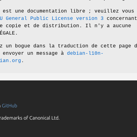
 est une documentation libre ; veuillez vous
U General Public License version 3
concernan
e copie et de distribution. Il n'y a aucune
ÉGALE.
z un bogue dans la traduction de cette page 
z envoyer un message à
debian-l10n-
ian.org
.
n
GitHub
rademarks of Canonical Ltd.