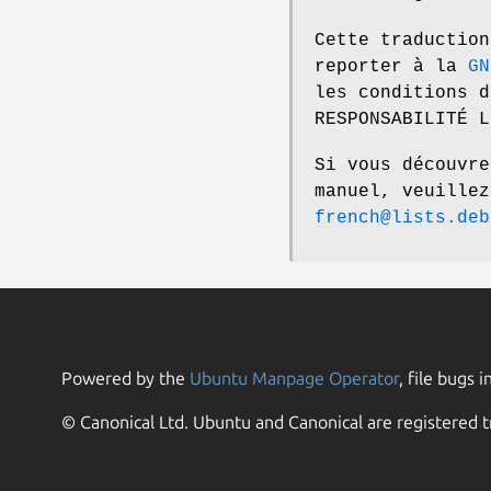
Cette traduction
reporter à la
GN
les conditions d
RESPONSABILITÉ L
Si vous découvre
manuel, veuille
french@lists.deb
Powered by the
Ubuntu Manpage Operator
, file bugs i
© Canonical Ltd. Ubuntu and Canonical are registered t