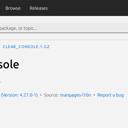
Browse
Releases
clear_console.1.gz
sole
e
(Version: 4.27.0-1)
Source:
manpages-l10n
Report a bug