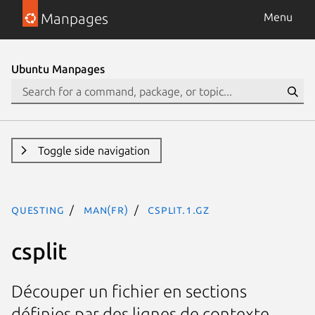
Manpages
Menu
Ubuntu Manpages
Toggle side navigation
questing
man(fr)
csplit.1.gz
csplit
Découper un fichier en sections
définies par des lignes de contexte