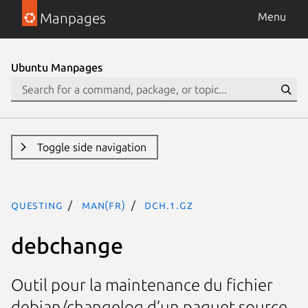
Manpages
Menu
Ubuntu Manpages
Toggle side navigation
questing
man(fr)
dch.1.gz
debchange
Outil pour la maintenance du fichier
debian/changelog d’un paquet source