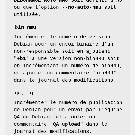
DEBCHANGE_AUTO_NMU
soit définie à
no
ou que l’option
--no-auto-nmu
soit
utilisée.
--bin-nmu
Incrémenter le numéro de version
Debian pour un envoi binaire d’un
non-responsable soit en ajoutant
"
+b1
" à une version non-binNMU soit
en incrémentant un numéro de binNMU,
et ajouter un commentaire "binNMU"
dans le journal des modifications.
--qa
,
-q
Incrémenter le numéro de publication
de Debian pour un envoi par l’équipe
QA de Debian, et ajouter un
commentaire "
QA upload
" dans le
journal des modifications.